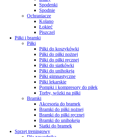
Spodenki
Spodnie
Ochraniacze
Kolano
Łokieć
Piszczel
Piłki i bramki
Piłki
Piłki do koszykówki
Piłki do piłki nożnej
Piłki do piłki ręcznej
Piłki do siatkówki
Piłki do unihokeja
Piłki gimnastyczne
Piłki lekarskie
Pompki i kompresory do piłek
Torby, wózki na piłki
Bramki
Akcesoria do bramek
Bramki do piłki nożnej
Bramki do piłki ręcznej
Bramki do unihokeja
Siatki do bramek
Sprzęt treningowy
Dla zawodnika