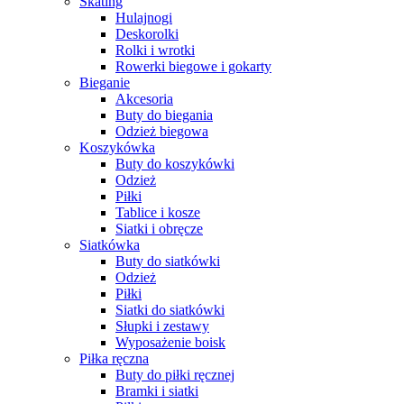
Skating
Hulajnogi
Deskorolki
Rolki i wrotki
Rowerki biegowe i gokarty
Bieganie
Akcesoria
Buty do biegania
Odzież biegowa
Koszykówka
Buty do koszykówki
Odzież
Piłki
Tablice i kosze
Siatki i obręcze
Siatkówka
Buty do siatkówki
Odzież
Piłki
Siatki do siatkówki
Słupki i zestawy
Wyposażenie boisk
Piłka ręczna
Buty do piłki ręcznej
Bramki i siatki