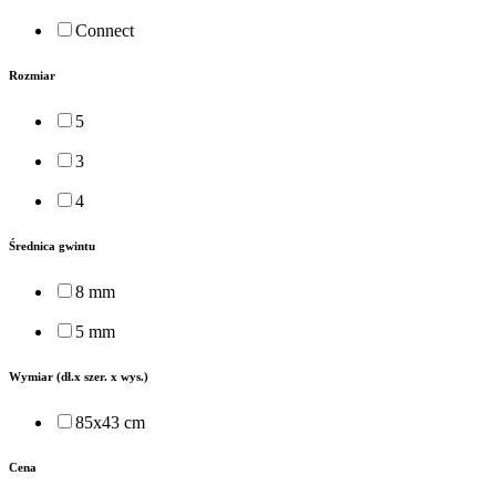
Connect
Rozmiar
5
3
4
Średnica gwintu
8 mm
5 mm
Wymiar (dł.x szer. x wys.)
85x43 cm
Cena