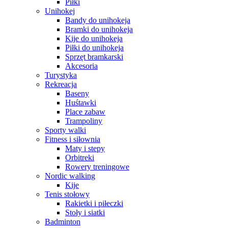
Piłki
Unihokej
Bandy do unihokeja
Bramki do unihokeja
Kije do unihokeja
Piłki do unihokeja
Sprzęt bramkarski
Akcesoria
Turystyka
Rekreacja
Baseny
Huśtawki
Place zabaw
Trampoliny
Sporty walki
Fitness i siłownia
Maty i stepy
Orbitreki
Rowery treningowe
Nordic walking
Kije
Tenis stołowy
Rakietki i piłeczki
Stoły i siatki
Badminton