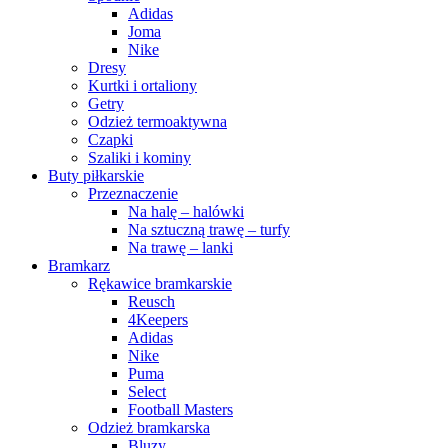
Adidas
Joma
Nike
Dresy
Kurtki i ortaliony
Getry
Odzież termoaktywna
Czapki
Szaliki i kominy
Buty piłkarskie
Przeznaczenie
Na halę – halówki
Na sztuczną trawę – turfy
Na trawę – lanki
Bramkarz
Rękawice bramkarskie
Reusch
4Keepers
Adidas
Nike
Puma
Select
Football Masters
Odzież bramkarska
Bluzy