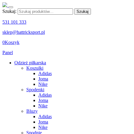
Szukaj:
Szukaj
531 101 333
sklep@hattricksport.pl
0
Koszyk
Panel
Odzież piłkarska
Koszulki
Adidas
Joma
Nike
Spodenki
Adidas
Joma
Nike
Bluzy
Adidas
Joma
Nike
Spodnie