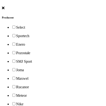
Producent
Select
Sportech
Enero
Pozostałe
SMJ Sport
Joma
Maxwel
Rucanor
Meteor
Nike