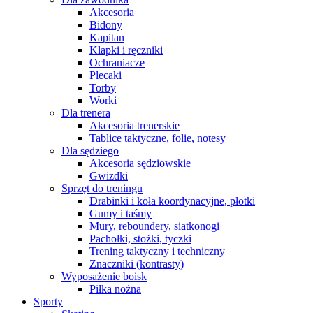
Akcesoria
Bidony
Kapitan
Klapki i ręczniki
Ochraniacze
Plecaki
Torby
Worki
Dla trenera
Akcesoria trenerskie
Tablice taktyczne, folie, notesy
Dla sędziego
Akcesoria sędziowskie
Gwizdki
Sprzęt do treningu
Drabinki i koła koordynacyjne, płotki
Gumy i taśmy
Mury, reboundery, siatkonogi
Pachołki, stożki, tyczki
Trening taktyczny i techniczny
Znaczniki (kontrasty)
Wyposażenie boisk
Piłka nożna
Sporty