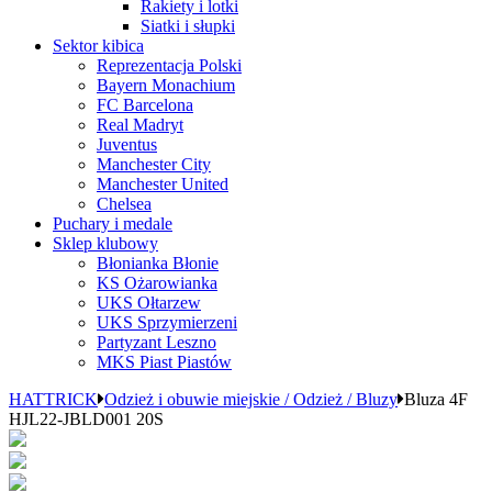
Rakiety i lotki
Siatki i słupki
Sektor kibica
Reprezentacja Polski
Bayern Monachium
FC Barcelona
Real Madryt
Juventus
Manchester City
Manchester United
Chelsea
Puchary i medale
Sklep klubowy
Błonianka Błonie
KS Ożarowianka
UKS Ołtarzew
UKS Sprzymierzeni
Partyzant Leszno
MKS Piast Piastów
HATTRICK
Odzież i obuwie miejskie / Odzież / Bluzy
Bluza 4F
HJL22-JBLD001 20S