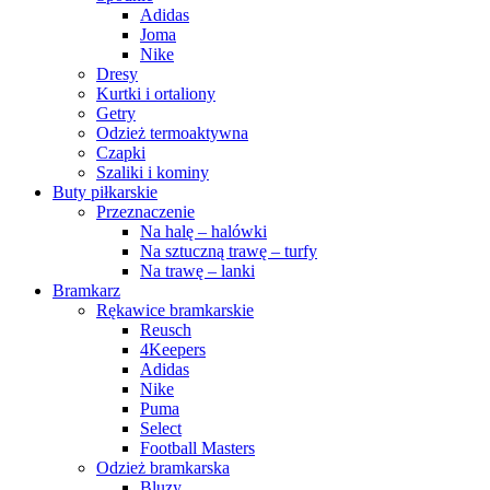
Adidas
Joma
Nike
Dresy
Kurtki i ortaliony
Getry
Odzież termoaktywna
Czapki
Szaliki i kominy
Buty piłkarskie
Przeznaczenie
Na halę – halówki
Na sztuczną trawę – turfy
Na trawę – lanki
Bramkarz
Rękawice bramkarskie
Reusch
4Keepers
Adidas
Nike
Puma
Select
Football Masters
Odzież bramkarska
Bluzy