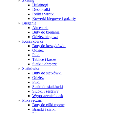
Skating
Hulajnogi
Deskorolki
Rolki i wrotki
Rowerki biegowe i gokarty
Bieganie
Akcesoria
Buty do biegania
Odzież biegowa
Koszykówka
Buty do koszykówki
Odzież
Piłki
Tablice i kosze
Siatki i obręcze
Siatkówka
Buty do siatkówki
Odzież
Piłki
Siatki do siatkówki
Słupki i zestawy
Wyposażenie boisk
Piłka ręczna
Buty do piłki ręcznej
Bramki i siatki