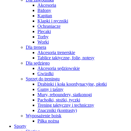
Akcesoria
Bidony
Kapitan
Klapki i ręczniki
Ochraniacze
Plecaki
Torby
Worki
Dla trenera
Akcesoria trenerskie
Tablice taktyczne, folie, notesy
Dla sędziego
Akcesoria sędziowskie
Gwizdki
Sprzęt do treningu
Drabinki i koła koordynacyjne, płotki
Gumy i taśmy
Mury, reboundery, siatkonogi
Pachołki, stożki, tyczki
Trening taktyczny i techniczny
Znaczniki (kontrasty)
Wyposażenie boisk
Piłka nożna
Sporty