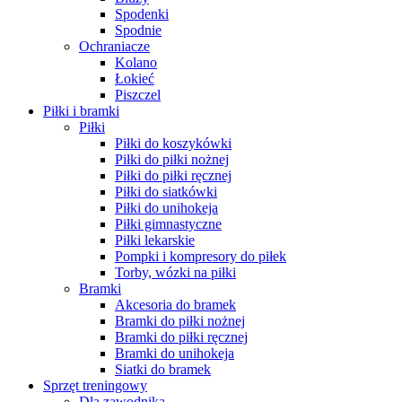
Spodenki
Spodnie
Ochraniacze
Kolano
Łokieć
Piszczel
Piłki i bramki
Piłki
Piłki do koszykówki
Piłki do piłki nożnej
Piłki do piłki ręcznej
Piłki do siatkówki
Piłki do unihokeja
Piłki gimnastyczne
Piłki lekarskie
Pompki i kompresory do piłek
Torby, wózki na piłki
Bramki
Akcesoria do bramek
Bramki do piłki nożnej
Bramki do piłki ręcznej
Bramki do unihokeja
Siatki do bramek
Sprzęt treningowy
Dla zawodnika