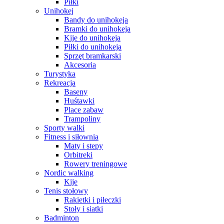
Piłki
Unihokej
Bandy do unihokeja
Bramki do unihokeja
Kije do unihokeja
Piłki do unihokeja
Sprzęt bramkarski
Akcesoria
Turystyka
Rekreacja
Baseny
Huśtawki
Place zabaw
Trampoliny
Sporty walki
Fitness i siłownia
Maty i stepy
Orbitreki
Rowery treningowe
Nordic walking
Kije
Tenis stołowy
Rakietki i piłeczki
Stoły i siatki
Badminton