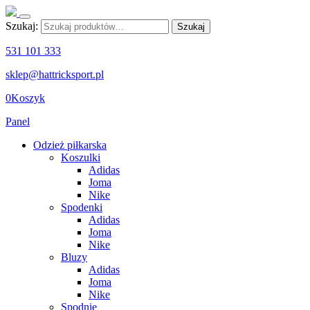
Szukaj:
Szukaj
531 101 333
sklep@hattricksport.pl
0
Koszyk
Panel
Odzież piłkarska
Koszulki
Adidas
Joma
Nike
Spodenki
Adidas
Joma
Nike
Bluzy
Adidas
Joma
Nike
Spodnie