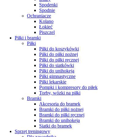
Spodenki
Spodnie
Ochraniacze
Kolano
Łokieć
Piszczel
Piłki i bramki
Piłki
Piłki do koszykówki
Piłki do piłki nożnej
Piłki do piłki ręcznej
Piłki do siatkówki
Piłki do unihokeja
Piłki gimnastyczne
Piłki lekarskie
Pompki i kompresory do piłek
Torby, wózki na piłki
Bramki
Akcesoria do bramek
Bramki do piłki nożnej
Bramki do piłki ręcznej
Bramki do unihokeja
Siatki do bramek
Sprzęt treningowy
Dla zawodnika