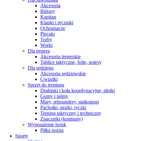
Akcesoria
Bidony
Kapitan
Klapki i ręczniki
Ochraniacze
Plecaki
Torby
Worki
Dla trenera
Akcesoria trenerskie
Tablice taktyczne, folie, notesy
Dla sędziego
Akcesoria sędziowskie
Gwizdki
Sprzęt do treningu
Drabinki i koła koordynacyjne, płotki
Gumy i taśmy
Mury, reboundery, siatkonogi
Pachołki, stożki, tyczki
Trening taktyczny i techniczny
Znaczniki (kontrasty)
Wyposażenie boisk
Piłka nożna
Sporty