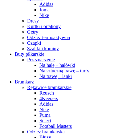
Adidas
Joma
Nike
Dresy
Kurtki i ortaliony
Getry
Odzież termoaktywna
Czapki
Szaliki i kominy
Buty piłkarskie
Przeznaczenie
Na halę – halówki
Na sztuczną trawę – turfy
Na trawę – lanki
Bramkarz
Rękawice bramkarskie
Reusch
4Keepers
Adidas
Nike
Puma
Select
Football Masters
Odzież bramkarska
Bluzy