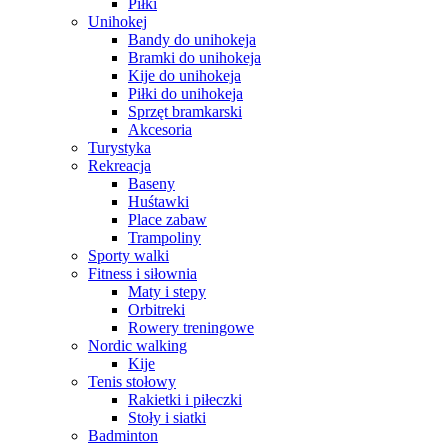
Piłki
Unihokej
Bandy do unihokeja
Bramki do unihokeja
Kije do unihokeja
Piłki do unihokeja
Sprzęt bramkarski
Akcesoria
Turystyka
Rekreacja
Baseny
Huśtawki
Place zabaw
Trampoliny
Sporty walki
Fitness i siłownia
Maty i stepy
Orbitreki
Rowery treningowe
Nordic walking
Kije
Tenis stołowy
Rakietki i piłeczki
Stoły i siatki
Badminton