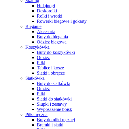
Skating
Hulajnogi
Deskorolki
Rolki i wrotki
Rowerki biegowe i gokarty
Bieganie
Akcesoria
Buty do biegania
Odzież biegowa
Koszykówka
Buty do koszykówki
Odzież
Piłki
Tablice i kosze
Siatki i obręcze
Siatkówka
Buty do siatkówki
Odzież
Piłki
Siatki do siatkówki
Słupki i zestawy
Wyposażenie boisk
Piłka ręczna
Buty do piłki ręcznej
Bramki i siatki