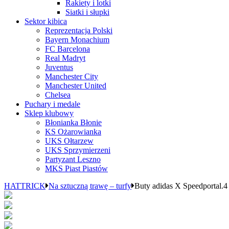
Rakiety i lotki
Siatki i słupki
Sektor kibica
Reprezentacja Polski
Bayern Monachium
FC Barcelona
Real Madryt
Juventus
Manchester City
Manchester United
Chelsea
Puchary i medale
Sklep klubowy
Błonianka Błonie
KS Ożarowianka
UKS Ołtarzew
UKS Sprzymierzeni
Partyzant Leszno
MKS Piast Piastów
HATTRICK
Na sztuczną trawę – turfy
Buty adidas X Speedportal.