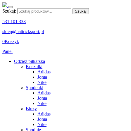
Szukaj:
Szukaj
531 101 333
sklep@hattricksport.pl
0
Koszyk
Panel
Odzież piłkarska
Koszulki
Adidas
Joma
Nike
Spodenki
Adidas
Joma
Nike
Bluzy
Adidas
Joma
Nike
Spodnie