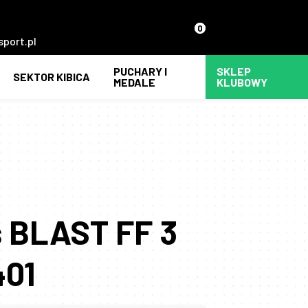
0
sport.pl
PUCHARY I
SKLEP
SEKTOR KIBICA
MEDALE
KLUBOWY
s BLAST FF 3
401