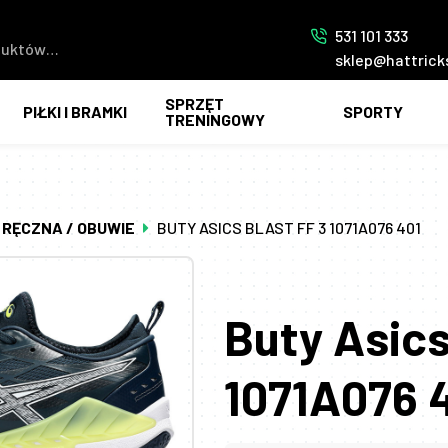
531 101 333
sklep@hattrick
SPRZĘT
PIŁKI I BRAMKI
SPORTY
TRENINGOWY
 RĘCZNA / OBUWIE
BUTY ASICS BLAST FF 3 1071A076 401
Buty Asic
1071A076 