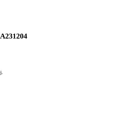
A231204
j.