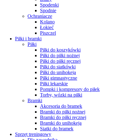
Spodenki
Spodnie
Ochraniacze
Kolano
Łokieć
Piszczel
Piłki i bramki
Piłki
Piłki do koszykówki
Piłki do piłki nożnej
Piłki do piłki ręcznej
Piłki do siatkówki
Piłki do unihokeja
Piłki gimnastyczne
Piłki lekarskie
Pompki i kompresory do piłek
Torby, wózki na piłki
Bramki
Akcesoria do bramek
Bramki do piłki nożnej
Bramki do piłki ręcznej
Bramki do unihokeja
Siatki do bramek
Sprzęt treningowy
Dla zawodnika