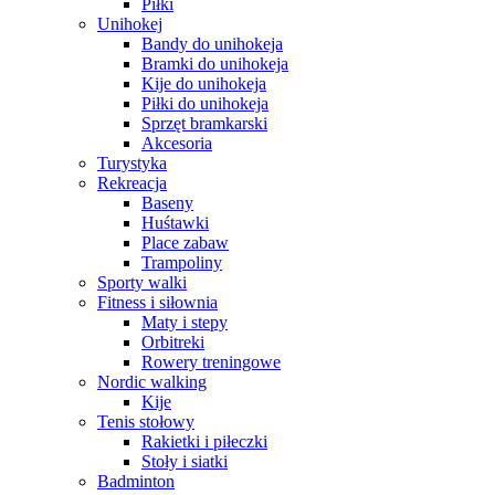
Piłki
Unihokej
Bandy do unihokeja
Bramki do unihokeja
Kije do unihokeja
Piłki do unihokeja
Sprzęt bramkarski
Akcesoria
Turystyka
Rekreacja
Baseny
Huśtawki
Place zabaw
Trampoliny
Sporty walki
Fitness i siłownia
Maty i stepy
Orbitreki
Rowery treningowe
Nordic walking
Kije
Tenis stołowy
Rakietki i piłeczki
Stoły i siatki
Badminton