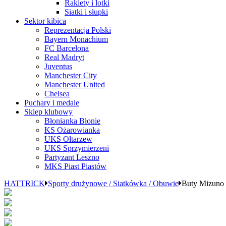
Rakiety i lotki
Siatki i słupki
Sektor kibica
Reprezentacja Polski
Bayern Monachium
FC Barcelona
Real Madryt
Juventus
Manchester City
Manchester United
Chelsea
Puchary i medale
Sklep klubowy
Błonianka Błonie
KS Ożarowianka
UKS Ołtarzew
UKS Sprzymierzeni
Partyzant Leszno
MKS Piast Piastów
HATTRICK
Sporty drużynowe / Siatkówka / Obuwie
Buty Mizu