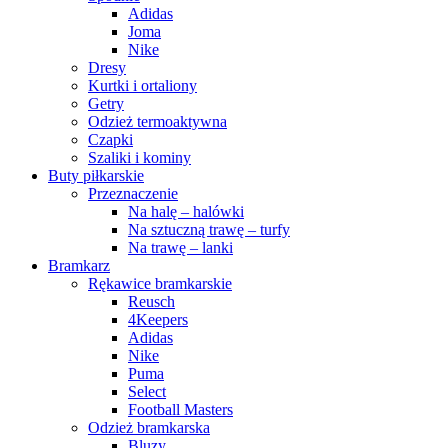
Adidas
Joma
Nike
Dresy
Kurtki i ortaliony
Getry
Odzież termoaktywna
Czapki
Szaliki i kominy
Buty piłkarskie
Przeznaczenie
Na halę – halówki
Na sztuczną trawę – turfy
Na trawę – lanki
Bramkarz
Rękawice bramkarskie
Reusch
4Keepers
Adidas
Nike
Puma
Select
Football Masters
Odzież bramkarska
Bluzy