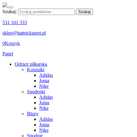
Szukaj:
Szukaj
531 101 333
sklep@hattricksport.pl
0
Koszyk
Panel
Odzież piłkarska
Koszulki
Adidas
Joma
Nike
Spodenki
Adidas
Joma
Nike
Bluzy
Adidas
Joma
Nike
Spodnie