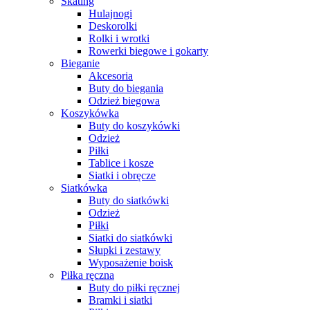
Skating
Hulajnogi
Deskorolki
Rolki i wrotki
Rowerki biegowe i gokarty
Bieganie
Akcesoria
Buty do biegania
Odzież biegowa
Koszykówka
Buty do koszykówki
Odzież
Piłki
Tablice i kosze
Siatki i obręcze
Siatkówka
Buty do siatkówki
Odzież
Piłki
Siatki do siatkówki
Słupki i zestawy
Wyposażenie boisk
Piłka ręczna
Buty do piłki ręcznej
Bramki i siatki