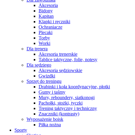
Akcesoria
Bidony
Kapitan
Klapki i ręczniki
Ochraniacze
Plecaki
Torby
Worki
Dla trenera
Akcesoria trenerskie
Tablice taktyczne, folie, notesy
Dla sędziego
Akcesoria sędziowskie
Gwizdki
Sprzęt do treningu
Drabinki i koła koordynacyjne, płotki
Gumy i taśmy
Mury, reboundery, siatkonogi
Pachołki, stożki, tyczki
Trening taktyczny i techniczny
Znaczniki (kontrasty)
Wyposażenie boisk
Piłka nożna
Sporty