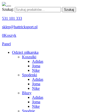
Szukaj:
Szukaj
531 101 333
sklep@hattricksport.pl
0
Koszyk
Panel
Odzież piłkarska
Koszulki
Adidas
Joma
Nike
Spodenki
Adidas
Joma
Nike
Bluzy
Adidas
Joma
Nike
Spodnie