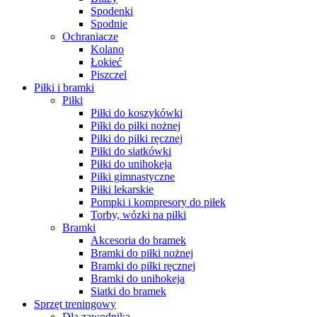
Spodenki
Spodnie
Ochraniacze
Kolano
Łokieć
Piszczel
Piłki i bramki
Piłki
Piłki do koszykówki
Piłki do piłki nożnej
Piłki do piłki ręcznej
Piłki do siatkówki
Piłki do unihokeja
Piłki gimnastyczne
Piłki lekarskie
Pompki i kompresory do piłek
Torby, wózki na piłki
Bramki
Akcesoria do bramek
Bramki do piłki nożnej
Bramki do piłki ręcznej
Bramki do unihokeja
Siatki do bramek
Sprzęt treningowy
Dla zawodnika