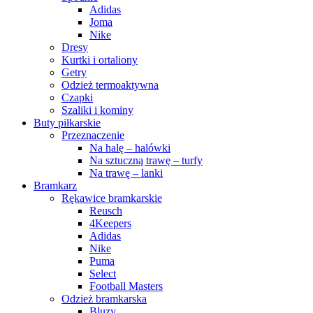
Adidas
Joma
Nike
Dresy
Kurtki i ortaliony
Getry
Odzież termoaktywna
Czapki
Szaliki i kominy
Buty piłkarskie
Przeznaczenie
Na halę – halówki
Na sztuczną trawę – turfy
Na trawę – lanki
Bramkarz
Rękawice bramkarskie
Reusch
4Keepers
Adidas
Nike
Puma
Select
Football Masters
Odzież bramkarska
Bluzy