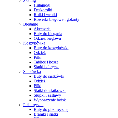
Skating
Hulajnogi
Deskorolki
Rolki i wrotki
Rowerki biegowe i gokarty
Bieganie
Akcesoria
Buty do biegania
Odzież biegowa
Koszykówka
Buty do koszykówki
Odzież
Piłki
Tablice i kosze
Siatki i obręcze
Siatkówka
Buty do siatkówki
Odzież
Piłki
Siatki do siatkówki
Słupki i zestawy
Wyposażenie boisk
Piłka ręczna
Buty do piłki ręcznej
Bramki i siatki