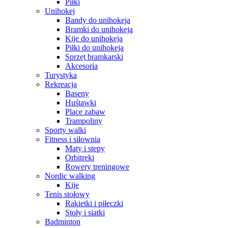
Piłki
Unihokej
Bandy do unihokeja
Bramki do unihokeja
Kije do unihokeja
Piłki do unihokeja
Sprzęt bramkarski
Akcesoria
Turystyka
Rekreacja
Baseny
Huśtawki
Place zabaw
Trampoliny
Sporty walki
Fitness i siłownia
Maty i stepy
Orbitreki
Rowery treningowe
Nordic walking
Kije
Tenis stołowy
Rakietki i piłeczki
Stoły i siatki
Badminton