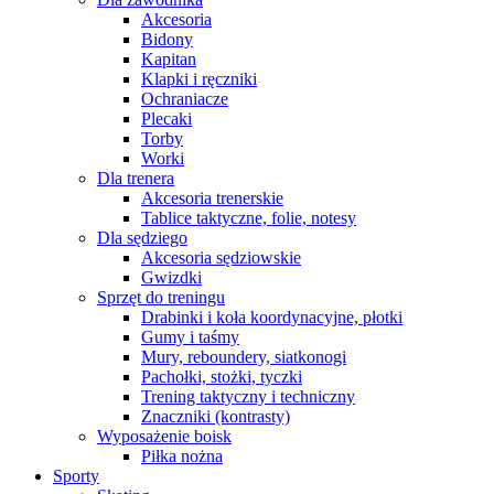
Akcesoria
Bidony
Kapitan
Klapki i ręczniki
Ochraniacze
Plecaki
Torby
Worki
Dla trenera
Akcesoria trenerskie
Tablice taktyczne, folie, notesy
Dla sędziego
Akcesoria sędziowskie
Gwizdki
Sprzęt do treningu
Drabinki i koła koordynacyjne, płotki
Gumy i taśmy
Mury, reboundery, siatkonogi
Pachołki, stożki, tyczki
Trening taktyczny i techniczny
Znaczniki (kontrasty)
Wyposażenie boisk
Piłka nożna
Sporty