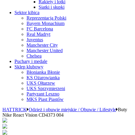
Rakiety i lotki
Siatki i słupki
Sektor kibica
Reprezentacja Polski
Bayern Monachium
FC Barcelona
Real Madryt
Juventus
Manchester City
Manchester United
Chelsea
Puchary i medale
Sklep klubowy
Błonianka Błonie
KS Ożarowianka
UKS Ołtarzew
UKS Sprzymierzeni
Partyzant Leszno
MKS Piast Piastów
HATTRICK
Odzież i obuwie miejskie / Obuwie / Lifestyle
Buty
Nike React Vision CD4373 004