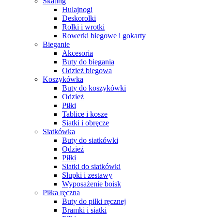
Skating
Hulajnogi
Deskorolki
Rolki i wrotki
Rowerki biegowe i gokarty
Bieganie
Akcesoria
Buty do biegania
Odzież biegowa
Koszykówka
Buty do koszykówki
Odzież
Piłki
Tablice i kosze
Siatki i obręcze
Siatkówka
Buty do siatkówki
Odzież
Piłki
Siatki do siatkówki
Słupki i zestawy
Wyposażenie boisk
Piłka ręczna
Buty do piłki ręcznej
Bramki i siatki