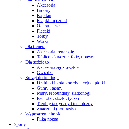
Akcesoria
Bidony
Kapitan
Klapki i ręczniki
Ochraniacze
Plecaki
Torby
Worki
Dla trenera
Akcesoria trenerskie
Tablice taktyczne, folie, notesy
Dla sędziego
Akcesoria sędziowskie
Gwizdki
Sprzęt do treningu
Drabinki i koła koordynacyjne, płotki
Gumy i taśmy
Mury, reboundery, siatkonogi
Pachołki, stożki, tyczki
Trening taktyczny i techniczny
Znaczniki (kontrasty)
Wyposażenie boisk
Piłka nożna
Sporty