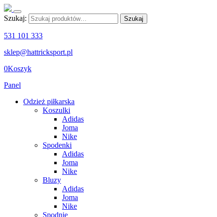
Szukaj:
Szukaj
531 101 333
sklep@hattricksport.pl
0
Koszyk
Panel
Odzież piłkarska
Koszulki
Adidas
Joma
Nike
Spodenki
Adidas
Joma
Nike
Bluzy
Adidas
Joma
Nike
Spodnie