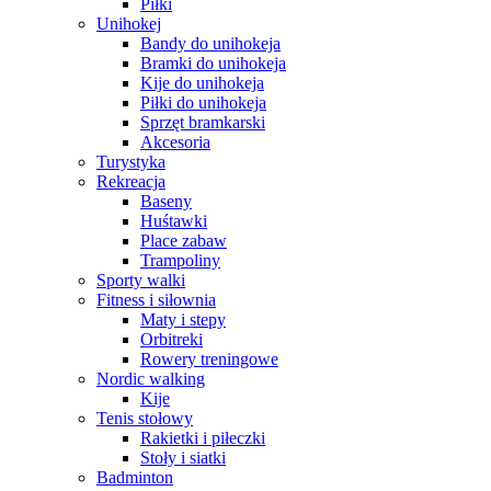
Piłki
Unihokej
Bandy do unihokeja
Bramki do unihokeja
Kije do unihokeja
Piłki do unihokeja
Sprzęt bramkarski
Akcesoria
Turystyka
Rekreacja
Baseny
Huśtawki
Place zabaw
Trampoliny
Sporty walki
Fitness i siłownia
Maty i stepy
Orbitreki
Rowery treningowe
Nordic walking
Kije
Tenis stołowy
Rakietki i piłeczki
Stoły i siatki
Badminton