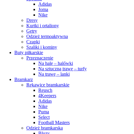
Adidas
Joma
Nike
Dresy
Kurtki i ortaliony
Getry
Odzież termoaktywna
Czapki
Szaliki i kominy
Buty piłkarskie
Przeznaczenie
Na halę – halówki
Na sztuczną trawę – turfy
Na trawę – lanki
Bramkarz
Rękawice bramkarskie
Reusch
4Keepers
Adidas
Nike
Puma
Select
Football Masters
Odzież bramkarska
Bluzy