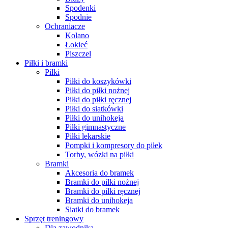
Spodenki
Spodnie
Ochraniacze
Kolano
Łokieć
Piszczel
Piłki i bramki
Piłki
Piłki do koszykówki
Piłki do piłki nożnej
Piłki do piłki ręcznej
Piłki do siatkówki
Piłki do unihokeja
Piłki gimnastyczne
Piłki lekarskie
Pompki i kompresory do piłek
Torby, wózki na piłki
Bramki
Akcesoria do bramek
Bramki do piłki nożnej
Bramki do piłki ręcznej
Bramki do unihokeja
Siatki do bramek
Sprzęt treningowy
Dla zawodnika