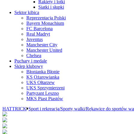
Rakiety i lotki
Siatki i słupki
Sektor kibica
Reprezentacja Polski
Bayern Monachium
FC Barcelona
Real Madryt
Juventus
Manchester City
Manchester United
Chelsea
Puchary i medale
Sklep klubowy
Błonianka Błonie
KS Ożarowianka
UKS Ołtarzew
UKS Sprzymierzeni
Partyzant Leszno
MKS Piast Piastów
HATTRICK
Sport i rekreacja/Sporty walki/Rękawice do sportów wa