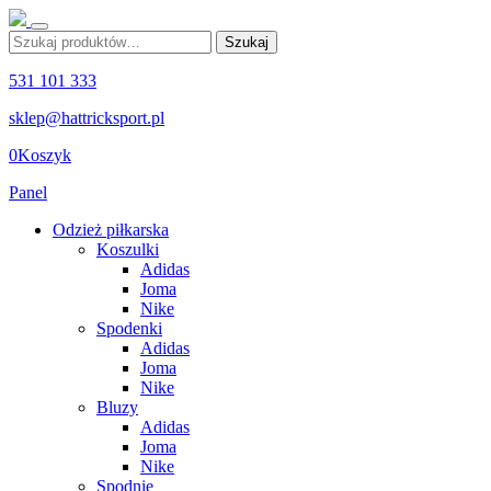
Szukaj:
Szukaj
531 101 333
sklep@hattricksport.pl
0
Koszyk
Panel
Odzież piłkarska
Koszulki
Adidas
Joma
Nike
Spodenki
Adidas
Joma
Nike
Bluzy
Adidas
Joma
Nike
Spodnie