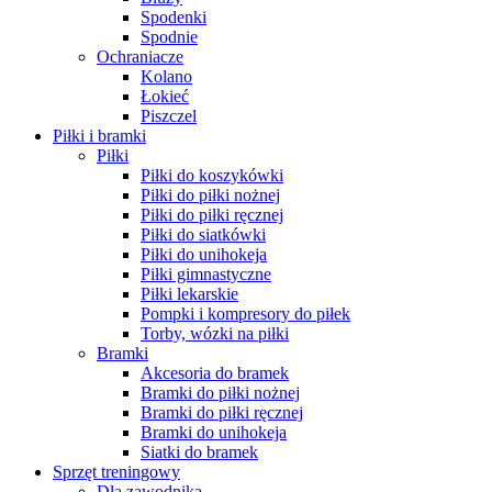
Spodenki
Spodnie
Ochraniacze
Kolano
Łokieć
Piszczel
Piłki i bramki
Piłki
Piłki do koszykówki
Piłki do piłki nożnej
Piłki do piłki ręcznej
Piłki do siatkówki
Piłki do unihokeja
Piłki gimnastyczne
Piłki lekarskie
Pompki i kompresory do piłek
Torby, wózki na piłki
Bramki
Akcesoria do bramek
Bramki do piłki nożnej
Bramki do piłki ręcznej
Bramki do unihokeja
Siatki do bramek
Sprzęt treningowy
Dla zawodnika