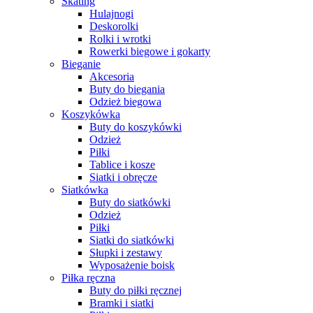
Skating
Hulajnogi
Deskorolki
Rolki i wrotki
Rowerki biegowe i gokarty
Bieganie
Akcesoria
Buty do biegania
Odzież biegowa
Koszykówka
Buty do koszykówki
Odzież
Piłki
Tablice i kosze
Siatki i obręcze
Siatkówka
Buty do siatkówki
Odzież
Piłki
Siatki do siatkówki
Słupki i zestawy
Wyposażenie boisk
Piłka ręczna
Buty do piłki ręcznej
Bramki i siatki