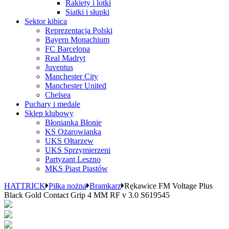
Rakiety i lotki
Siatki i słupki
Sektor kibica
Reprezentacja Polski
Bayern Monachium
FC Barcelona
Real Madryt
Juventus
Manchester City
Manchester United
Chelsea
Puchary i medale
Sklep klubowy
Błonianka Błonie
KS Ożarowianka
UKS Ołtarzew
UKS Sprzymierzeni
Partyzant Leszno
MKS Piast Piastów
HATTRICK
Piłka nożna
Bramkarz
Rękawice FM Voltage Plus
Black Gold Contact Grip 4 MM RF v 3.0 S619545