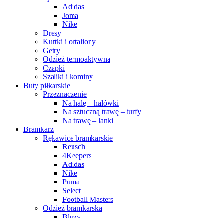
Adidas
Joma
Nike
Dresy
Kurtki i ortaliony
Getry
Odzież termoaktywna
Czapki
Szaliki i kominy
Buty piłkarskie
Przeznaczenie
Na halę – halówki
Na sztuczną trawę – turfy
Na trawę – lanki
Bramkarz
Rękawice bramkarskie
Reusch
4Keepers
Adidas
Nike
Puma
Select
Football Masters
Odzież bramkarska
Bluzy