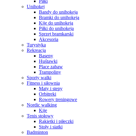
Piłki
Unihokej
Bandy do unihokeja
Bramki do unihokeja
Kije do unihokeja
Piłki do unihokeja
Sprzęt bramkarski
Akcesoria
Turystyka
Rekreacja
Baseny
Huśtawki
Place zabaw
Trampoliny
Sporty walki
Fitness i siłownia
Maty i stepy
Orbitreki
Rowery treningowe
Nordic walking
Kije
Tenis stołowy
Rakietki i piłeczki
Stoły i siatki
Badminton