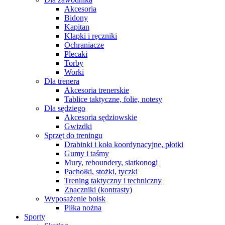
Akcesoria
Bidony
Kapitan
Klapki i ręczniki
Ochraniacze
Plecaki
Torby
Worki
Dla trenera
Akcesoria trenerskie
Tablice taktyczne, folie, notesy
Dla sędziego
Akcesoria sędziowskie
Gwizdki
Sprzęt do treningu
Drabinki i koła koordynacyjne, płotki
Gumy i taśmy
Mury, reboundery, siatkonogi
Pachołki, stożki, tyczki
Trening taktyczny i techniczny
Znaczniki (kontrasty)
Wyposażenie boisk
Piłka nożna
Sporty