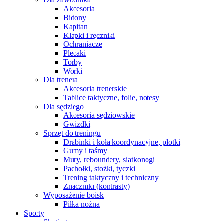
Akcesoria
Bidony
Kapitan
Klapki i ręczniki
Ochraniacze
Plecaki
Torby
Worki
Dla trenera
Akcesoria trenerskie
Tablice taktyczne, folie, notesy
Dla sędziego
Akcesoria sędziowskie
Gwizdki
Sprzęt do treningu
Drabinki i koła koordynacyjne, płotki
Gumy i taśmy
Mury, reboundery, siatkonogi
Pachołki, stożki, tyczki
Trening taktyczny i techniczny
Znaczniki (kontrasty)
Wyposażenie boisk
Piłka nożna
Sporty