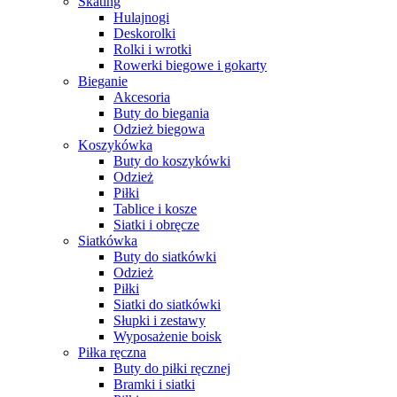
Skating
Hulajnogi
Deskorolki
Rolki i wrotki
Rowerki biegowe i gokarty
Bieganie
Akcesoria
Buty do biegania
Odzież biegowa
Koszykówka
Buty do koszykówki
Odzież
Piłki
Tablice i kosze
Siatki i obręcze
Siatkówka
Buty do siatkówki
Odzież
Piłki
Siatki do siatkówki
Słupki i zestawy
Wyposażenie boisk
Piłka ręczna
Buty do piłki ręcznej
Bramki i siatki