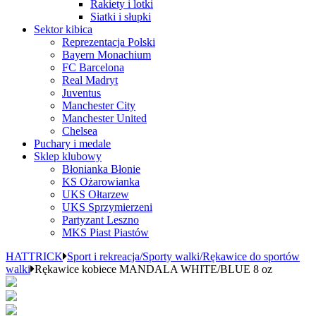
Rakiety i lotki
Siatki i słupki
Sektor kibica
Reprezentacja Polski
Bayern Monachium
FC Barcelona
Real Madryt
Juventus
Manchester City
Manchester United
Chelsea
Puchary i medale
Sklep klubowy
Błonianka Błonie
KS Ożarowianka
UKS Ołtarzew
UKS Sprzymierzeni
Partyzant Leszno
MKS Piast Piastów
HATTRICK
Sport i rekreacja/Sporty walki/Rękawice do sportów
walki
Rękawice kobiece MANDALA WHITE/BLUE 8 oz