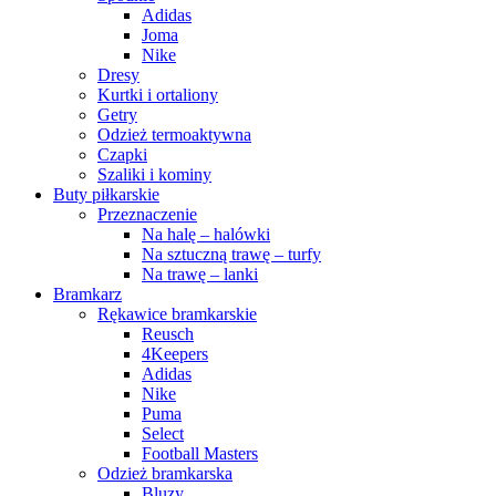
Adidas
Joma
Nike
Dresy
Kurtki i ortaliony
Getry
Odzież termoaktywna
Czapki
Szaliki i kominy
Buty piłkarskie
Przeznaczenie
Na halę – halówki
Na sztuczną trawę – turfy
Na trawę – lanki
Bramkarz
Rękawice bramkarskie
Reusch
4Keepers
Adidas
Nike
Puma
Select
Football Masters
Odzież bramkarska
Bluzy