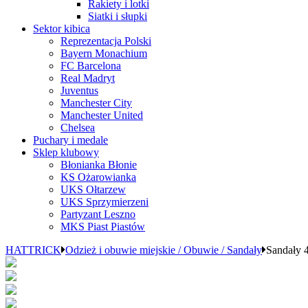
Rakiety i lotki
Siatki i słupki
Sektor kibica
Reprezentacja Polski
Bayern Monachium
FC Barcelona
Real Madryt
Juventus
Manchester City
Manchester United
Chelsea
Puchary i medale
Sklep klubowy
Błonianka Błonie
KS Ożarowianka
UKS Ołtarzew
UKS Sprzymierzeni
Partyzant Leszno
MKS Piast Piastów
HATTRICK
Odzież i obuwie miejskie / Obuwie / Sandały
Sandały