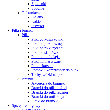
Spodenki
Spodnie
Ochraniacze
Kolano
Łokieć
Piszczel
Piłki i bramki
Piłki
Piłki do koszykówki
Piłki do piłki nożnej
Piłki do piłki ręcznej
Piłki do siatkówki
Piłki do unihokeja
Piłki gimnastyczne
Piłki lekarskie
Pompki i kompresory do piłek
Torby, wózki na piłki
Bramki
Akcesoria do bramek
Bramki do piłki nożnej
Bramki do piłki ręcznej
Bramki do unihokeja
Siatki do bramek
Sprzęt treningowy
Dla zawodnika