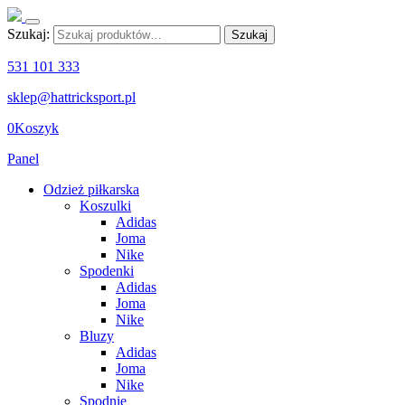
Szukaj:
Szukaj
531 101 333
sklep@hattricksport.pl
0
Koszyk
Panel
Odzież piłkarska
Koszulki
Adidas
Joma
Nike
Spodenki
Adidas
Joma
Nike
Bluzy
Adidas
Joma
Nike
Spodnie