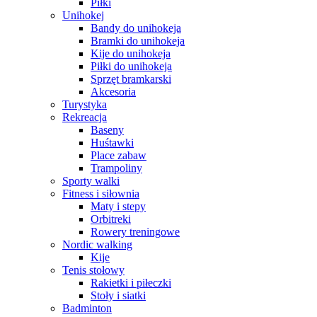
Piłki
Unihokej
Bandy do unihokeja
Bramki do unihokeja
Kije do unihokeja
Piłki do unihokeja
Sprzęt bramkarski
Akcesoria
Turystyka
Rekreacja
Baseny
Huśtawki
Place zabaw
Trampoliny
Sporty walki
Fitness i siłownia
Maty i stepy
Orbitreki
Rowery treningowe
Nordic walking
Kije
Tenis stołowy
Rakietki i piłeczki
Stoły i siatki
Badminton