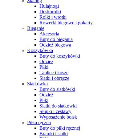
Skating
Hulajnogi
Deskorolki
Rolki i wrotki
Rowerki biegowe i gokarty
Bieganie
Akcesoria
Buty do biegania
Odzież biegowa
Koszykówka
Buty do koszykówki
Odzież
Piłki
Tablice i kosze
Siatki i obręcze
Siatkówka
Buty do siatkówki
Odzież
Piłki
Siatki do siatkówki
Słupki i zestawy
Wyposażenie boisk
Piłka ręczna
Buty do piłki ręcznej
Bramki i siatki