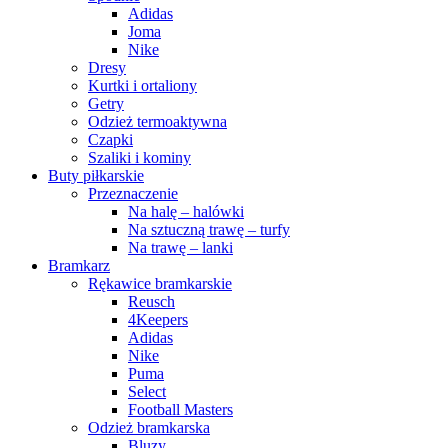
Adidas
Joma
Nike
Dresy
Kurtki i ortaliony
Getry
Odzież termoaktywna
Czapki
Szaliki i kominy
Buty piłkarskie
Przeznaczenie
Na halę – halówki
Na sztuczną trawę – turfy
Na trawę – lanki
Bramkarz
Rękawice bramkarskie
Reusch
4Keepers
Adidas
Nike
Puma
Select
Football Masters
Odzież bramkarska
Bluzy