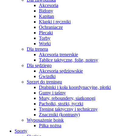
Akcesoria
Bidony
Kapitan
Klapki i ręczniki
Ochraniacze
Plecaki
Torby
Worki
Dla trenera
Akcesoria trenerskie
Tablice taktyczne, folie, notesy
Dla sędziego
Akcesoria sędziowskie
Gwizdki
Sprzęt do treningu
Drabinki i koła koordynacyjne, płotki
Gumy i taśmy
Mury, reboundery, siatkonogi
Pachołki, stożki, tyczki
Trening taktyczny i techniczny
Znaczniki (kontrasty)
Wyposażenie boisk
Piłka nożna
Sporty