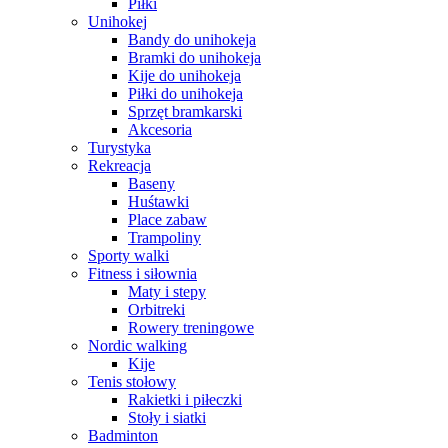
Piłki
Unihokej
Bandy do unihokeja
Bramki do unihokeja
Kije do unihokeja
Piłki do unihokeja
Sprzęt bramkarski
Akcesoria
Turystyka
Rekreacja
Baseny
Huśtawki
Place zabaw
Trampoliny
Sporty walki
Fitness i siłownia
Maty i stepy
Orbitreki
Rowery treningowe
Nordic walking
Kije
Tenis stołowy
Rakietki i piłeczki
Stoły i siatki
Badminton