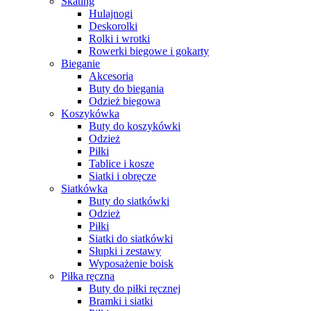
Skating
Hulajnogi
Deskorolki
Rolki i wrotki
Rowerki biegowe i gokarty
Bieganie
Akcesoria
Buty do biegania
Odzież biegowa
Koszykówka
Buty do koszykówki
Odzież
Piłki
Tablice i kosze
Siatki i obręcze
Siatkówka
Buty do siatkówki
Odzież
Piłki
Siatki do siatkówki
Słupki i zestawy
Wyposażenie boisk
Piłka ręczna
Buty do piłki ręcznej
Bramki i siatki