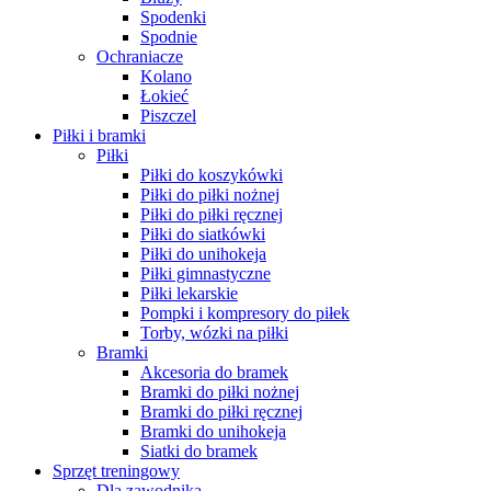
Spodenki
Spodnie
Ochraniacze
Kolano
Łokieć
Piszczel
Piłki i bramki
Piłki
Piłki do koszykówki
Piłki do piłki nożnej
Piłki do piłki ręcznej
Piłki do siatkówki
Piłki do unihokeja
Piłki gimnastyczne
Piłki lekarskie
Pompki i kompresory do piłek
Torby, wózki na piłki
Bramki
Akcesoria do bramek
Bramki do piłki nożnej
Bramki do piłki ręcznej
Bramki do unihokeja
Siatki do bramek
Sprzęt treningowy
Dla zawodnika