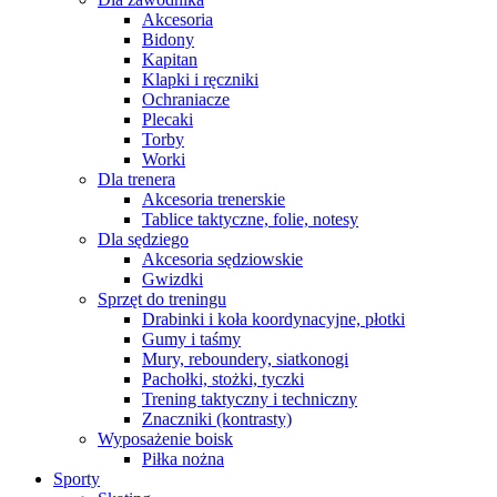
Akcesoria
Bidony
Kapitan
Klapki i ręczniki
Ochraniacze
Plecaki
Torby
Worki
Dla trenera
Akcesoria trenerskie
Tablice taktyczne, folie, notesy
Dla sędziego
Akcesoria sędziowskie
Gwizdki
Sprzęt do treningu
Drabinki i koła koordynacyjne, płotki
Gumy i taśmy
Mury, reboundery, siatkonogi
Pachołki, stożki, tyczki
Trening taktyczny i techniczny
Znaczniki (kontrasty)
Wyposażenie boisk
Piłka nożna
Sporty