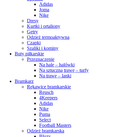
Adidas
Joma
Nike
Dresy
Kurtki i ortaliony
Getry
Odzież termoaktywna
Czapki
Szaliki i kominy
Buty piłkarskie
Przeznaczenie
Na halę – halówki
Na sztuczną trawę – turfy
Na trawę – lanki
Bramkarz
Rękawice bramkarskie
Reusch
4Keepers
Adidas
Nike
Puma
Select
Football Masters
Odzież bramkarska
Bluzy