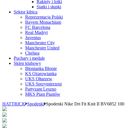
Rakiety i lotki
Siatki i słupki
Sektor kibica
Reprezentacja Polski
Bayern Monachium
FC Barcelona
Real Madryt
Juventus
Manchester City
Manchester United
Chelsea
Puchary i medale
Sklep klubowy
Błonianka Błonie
KS Ożarowianka
UKS Ołtarzew
UKS Sprzymierzeni
Partyzant Leszno
MKS Piast Piastów
HATTRICK
Spodenki
Spodenki Nike Dri Fit Knit II BV6852 100