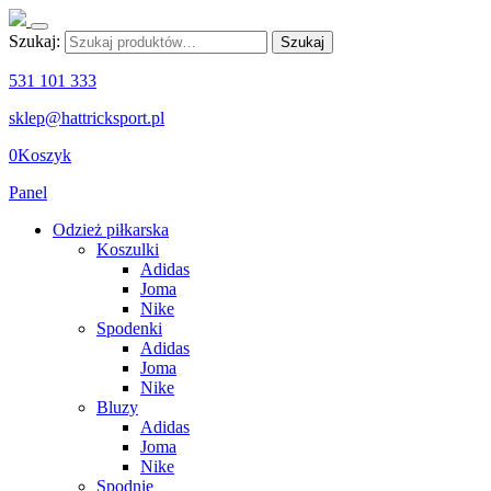
Szukaj:
Szukaj
531 101 333
sklep@hattricksport.pl
0
Koszyk
Panel
Odzież piłkarska
Koszulki
Adidas
Joma
Nike
Spodenki
Adidas
Joma
Nike
Bluzy
Adidas
Joma
Nike
Spodnie