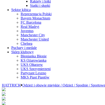
Rakiety i lotki
Siatki i słupki
Sektor kibica
Reprezentacja Polski
Bayern Monachium
FC Barcelona
Real Madryt
Juventus
Manchester City
Manchester United
Chelsea
Puchary i medale
Sklep klubowy
Błonianka Błonie
KS Ożarowianka
UKS Ołtarzew
UKS Sprzymierzeni
Partyzant Leszno
MKS Piast Piastów
HATTRICK
Odzież i obuwie miejskie / Odzież / Spodnie / Sportow