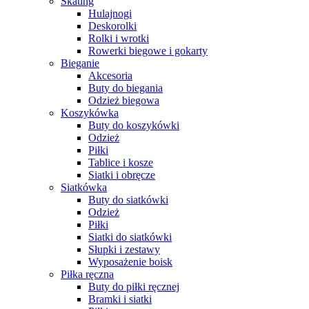
Skating
Hulajnogi
Deskorolki
Rolki i wrotki
Rowerki biegowe i gokarty
Bieganie
Akcesoria
Buty do biegania
Odzież biegowa
Koszykówka
Buty do koszykówki
Odzież
Piłki
Tablice i kosze
Siatki i obręcze
Siatkówka
Buty do siatkówki
Odzież
Piłki
Siatki do siatkówki
Słupki i zestawy
Wyposażenie boisk
Piłka ręczna
Buty do piłki ręcznej
Bramki i siatki