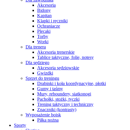
Akcesoria
Bidony
Kapitan
Klapki i ręczniki
Ochraniacze
Plecaki
Torby
Worki
Dla trenera
Akcesoria trenerskie
Tablice taktyczne, folie, notesy
Dla sędziego
Akcesoria sędziowskie
Gwizdki
Sprzęt do treningu
Drabinki i koła koordynacyjne, płotki
Gumy i taśmy
Mury, reboundery, siatkonogi
Pachołki, stożki, tyczki
Trening taktyczny i techniczny
Znaczniki (kontrasty)
Wyposażenie boisk
Piłka nożna
Sporty