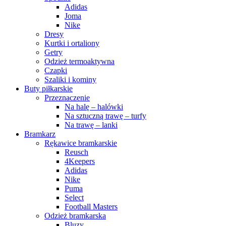
Adidas
Joma
Nike
Dresy
Kurtki i ortaliony
Getry
Odzież termoaktywna
Czapki
Szaliki i kominy
Buty piłkarskie
Przeznaczenie
Na halę – halówki
Na sztuczną trawę – turfy
Na trawę – lanki
Bramkarz
Rękawice bramkarskie
Reusch
4Keepers
Adidas
Nike
Puma
Select
Football Masters
Odzież bramkarska
Bluzy