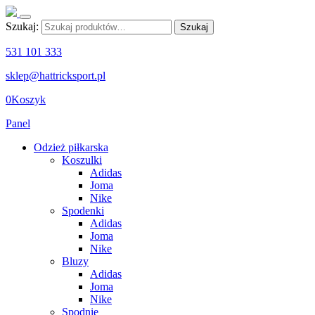
Szukaj:
Szukaj
531 101 333
sklep@hattricksport.pl
0
Koszyk
Panel
Odzież piłkarska
Koszulki
Adidas
Joma
Nike
Spodenki
Adidas
Joma
Nike
Bluzy
Adidas
Joma
Nike
Spodnie