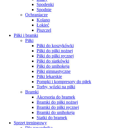
Spodenki
Spodnie
Ochraniacze
Kolano
Łokieć
Piszczel
Piłki i bramki
Piłki
Piłki do koszykówki
Piłki do piłki nożnej
Piłki do piłki ręcznej
Piłki do siatkówki
Piłki do unihokeja
Piłki gimnastyczne
Piłki lekarskie
Pompki i kompresory do piłek
Torby, wózki na piłki
Bramki
Akcesoria do bramek
Bramki do piłki nożnej
Bramki do piłki ręcznej
Bramki do unihokeja
Siatki do bramek
Sprzęt treningowy
Dla zawodnika