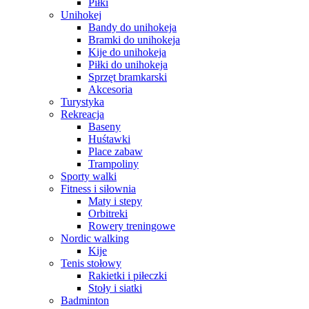
Piłki
Unihokej
Bandy do unihokeja
Bramki do unihokeja
Kije do unihokeja
Piłki do unihokeja
Sprzęt bramkarski
Akcesoria
Turystyka
Rekreacja
Baseny
Huśtawki
Place zabaw
Trampoliny
Sporty walki
Fitness i siłownia
Maty i stepy
Orbitreki
Rowery treningowe
Nordic walking
Kije
Tenis stołowy
Rakietki i piłeczki
Stoły i siatki
Badminton