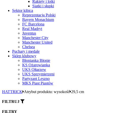
Rakiety i lotki
Siatki i słupki
Sektor kibica
Reprezentacja Polski
Bayern Monachium
FC Barcelona
Real Madryt
Juventus
Manchester City
Manchester United
Chelsea
Puchary i medale
Sklep klubowy
Błonianka Błonie
KS Ożarowianka
UKS Ołtarzew
UKS Sprzymierzeni
Partyzant Leszno
MKS Piast Piastów
HATTRICK
Atrybut produktu: wysokość
29,5 cm
FILTRUJ
FILTRY