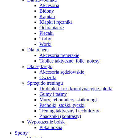
Akcesoria
Bidony
Kapitan
Klapki i ręczniki
Ochraniacze
Plecaki
Torby
Worki
Dla trenera
Akcesoria trenerskie
Tablice taktyczne, folie, notesy
Dla sędziego
Akcesoria sędziowskie
Gwizdki
Sprzęt do treningu
Drabinki i koła koordynacyjne, płotki
Gumy i taśmy
Mury, reboundery, siatkonogi
Pachołki, stożki, tyczki
Trening taktyczny i techniczny
Znaczniki (kontrasty)
Wyposażenie boisk
Piłka nożna
Sporty