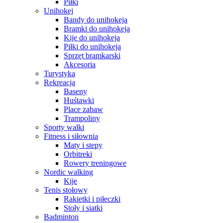
Piłki
Unihokej
Bandy do unihokeja
Bramki do unihokeja
Kije do unihokeja
Piłki do unihokeja
Sprzęt bramkarski
Akcesoria
Turystyka
Rekreacja
Baseny
Huśtawki
Place zabaw
Trampoliny
Sporty walki
Fitness i siłownia
Maty i stepy
Orbitreki
Rowery treningowe
Nordic walking
Kije
Tenis stołowy
Rakietki i piłeczki
Stoły i siatki
Badminton