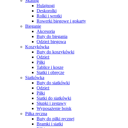
Skating
Hulajnogi
Deskorolki
Rolki i wrotki
Rowerki biegowe i gokarty
Bieganie
Akcesoria
Buty do biegania
Odzież biegowa
Koszykówka
Buty do koszykówki
Odzież
Piłki
Tablice i kosze
Siatki i obręcze
Siatkówka
Buty do siatkówki
Odzież
Piłki
Siatki do siatkówki
Słupki i zestawy
Wyposażenie boisk
Piłka ręczna
Buty do piłki ręcznej
Bramki i siatki