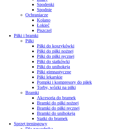
Spodenki
Spodnie
Ochraniacze
Kolano
Łokieć
Piszczel
Piłki i bramki
Piłki
Piłki do koszykówki
Piłki do piłki nożnej
Piłki do piłki ręcznej
Piłki do siatkówki
Piłki do unihokeja
Piłki gimnastyczne
Piłki lekarskie
Pompki i kompresory do piłek
Torby, wózki na piłki
Bramki
Akcesoria do bramek
Bramki do piłki nożnej
Bramki do piłki ręcznej
Bramki do unihokeja
Siatki do bramek
Sprzęt treningowy
Dla zawodnika