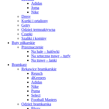
Adidas
Joma
Nike
Dresy
Kurtki i ortaliony
Getry
Odzież termoaktywna
Czapki
Szaliki i kominy
Buty piłkarskie
Przeznaczenie
Na halę – halówki
Na sztuczną trawę – turfy
Na trawę – lanki
Bramkarz
Rękawice bramkarskie
Reusch
4Keepers
Adidas
Nike
Puma
Select
Football Masters
Odzież bramkarska
Bluzy