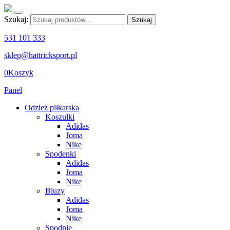
Szukaj:
Szukaj
531 101 333
sklep@hattricksport.pl
0
Koszyk
Panel
Odzież piłkarska
Koszulki
Adidas
Joma
Nike
Spodenki
Adidas
Joma
Nike
Bluzy
Adidas
Joma
Nike
Spodnie