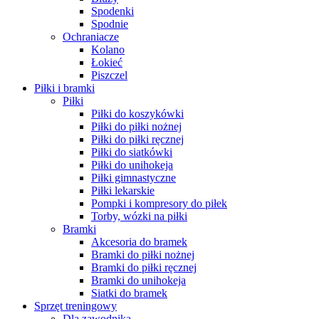
Spodenki
Spodnie
Ochraniacze
Kolano
Łokieć
Piszczel
Piłki i bramki
Piłki
Piłki do koszykówki
Piłki do piłki nożnej
Piłki do piłki ręcznej
Piłki do siatkówki
Piłki do unihokeja
Piłki gimnastyczne
Piłki lekarskie
Pompki i kompresory do piłek
Torby, wózki na piłki
Bramki
Akcesoria do bramek
Bramki do piłki nożnej
Bramki do piłki ręcznej
Bramki do unihokeja
Siatki do bramek
Sprzęt treningowy
Dla zawodnika