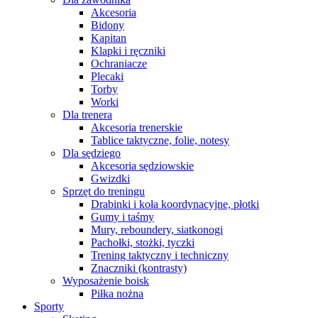
Akcesoria
Bidony
Kapitan
Klapki i ręczniki
Ochraniacze
Plecaki
Torby
Worki
Dla trenera
Akcesoria trenerskie
Tablice taktyczne, folie, notesy
Dla sędziego
Akcesoria sędziowskie
Gwizdki
Sprzęt do treningu
Drabinki i koła koordynacyjne, płotki
Gumy i taśmy
Mury, reboundery, siatkonogi
Pachołki, stożki, tyczki
Trening taktyczny i techniczny
Znaczniki (kontrasty)
Wyposażenie boisk
Piłka nożna
Sporty