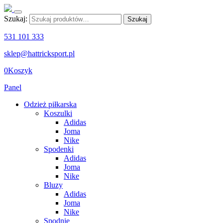
Szukaj:
Szukaj
531 101 333
sklep@hattricksport.pl
0
Koszyk
Panel
Odzież piłkarska
Koszulki
Adidas
Joma
Nike
Spodenki
Adidas
Joma
Nike
Bluzy
Adidas
Joma
Nike
Spodnie