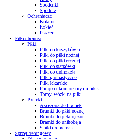
Spodenki
Spodnie
Ochraniacze
Kolano
Łokieć
Piszczel
Piłki i bramki
Piłki
Piłki do koszykówki
Piłki do piłki nożnej
Piłki do piłki ręcznej
Piłki do siatkówki
Piłki do unihokeja
Piłki gimnastyczne
Piłki lekarskie
Pompki i kompresory do piłek
Torby, wózki na piłki
Bramki
Akcesoria do bramek
Bramki do piłki nożnej
Bramki do piłki ręcznej
Bramki do unihokeja
Siatki do bramek
Sprzęt treningowy
Dla zawodnika