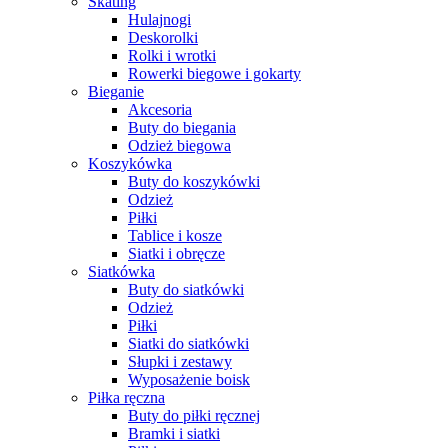
Skating
Hulajnogi
Deskorolki
Rolki i wrotki
Rowerki biegowe i gokarty
Bieganie
Akcesoria
Buty do biegania
Odzież biegowa
Koszykówka
Buty do koszykówki
Odzież
Piłki
Tablice i kosze
Siatki i obręcze
Siatkówka
Buty do siatkówki
Odzież
Piłki
Siatki do siatkówki
Słupki i zestawy
Wyposażenie boisk
Piłka ręczna
Buty do piłki ręcznej
Bramki i siatki