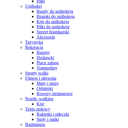
Piłki
Unihokej
Bandy do unihokeja
Bramki do unihokeja
Kije do unihokeja
Piłki do unihokeja
Sprzęt bramkarski
Akcesoria
Turystyka
Rekreacja
Baseny
Huśtawki
Place zabaw
Trampoliny
Sporty walki
Fitness i siłownia
Maty i stepy
Orbitreki
Rowery treningowe
Nordic walking
Kije
Tenis stołowy
Rakietki i piłeczki
Stoły i siatki
Badminton