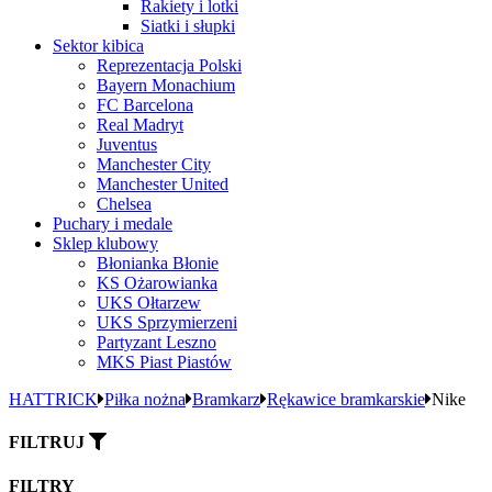
Rakiety i lotki
Siatki i słupki
Sektor kibica
Reprezentacja Polski
Bayern Monachium
FC Barcelona
Real Madryt
Juventus
Manchester City
Manchester United
Chelsea
Puchary i medale
Sklep klubowy
Błonianka Błonie
KS Ożarowianka
UKS Ołtarzew
UKS Sprzymierzeni
Partyzant Leszno
MKS Piast Piastów
HATTRICK
Piłka nożna
Bramkarz
Rękawice bramkarskie
Nike
FILTRUJ
FILTRY