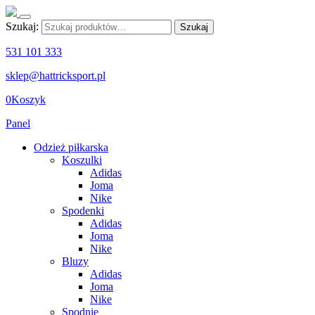
Szukaj:
Szukaj
531 101 333
sklep@hattricksport.pl
0
Koszyk
Panel
Odzież piłkarska
Koszulki
Adidas
Joma
Nike
Spodenki
Adidas
Joma
Nike
Bluzy
Adidas
Joma
Nike
Spodnie