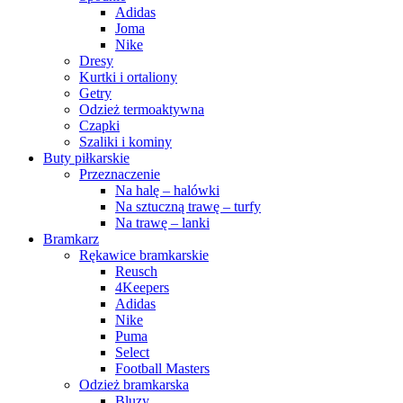
Adidas
Joma
Nike
Dresy
Kurtki i ortaliony
Getry
Odzież termoaktywna
Czapki
Szaliki i kominy
Buty piłkarskie
Przeznaczenie
Na halę – halówki
Na sztuczną trawę – turfy
Na trawę – lanki
Bramkarz
Rękawice bramkarskie
Reusch
4Keepers
Adidas
Nike
Puma
Select
Football Masters
Odzież bramkarska
Bluzy