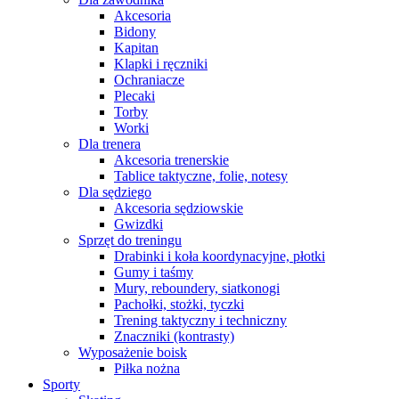
Akcesoria
Bidony
Kapitan
Klapki i ręczniki
Ochraniacze
Plecaki
Torby
Worki
Dla trenera
Akcesoria trenerskie
Tablice taktyczne, folie, notesy
Dla sędziego
Akcesoria sędziowskie
Gwizdki
Sprzęt do treningu
Drabinki i koła koordynacyjne, płotki
Gumy i taśmy
Mury, reboundery, siatkonogi
Pachołki, stożki, tyczki
Trening taktyczny i techniczny
Znaczniki (kontrasty)
Wyposażenie boisk
Piłka nożna
Sporty