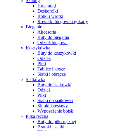
Skating
Hulajnogi
Deskorolki
Rolki i wrotki
Rowerki biegowe i gokarty
Bieganie
Akcesoria
Buty do biegania
Odzież biegowa
Koszykówka
Buty do koszykówki
Odzież
Piłki
Tablice i kosze
Siatki i obręcze
Siatkówka
Buty do siatkówki
Odzież
Piłki
Siatki do siatkówki
Słupki i zestawy
Wyposażenie boisk
Piłka ręczna
Buty do piłki ręcznej
Bramki i siatki