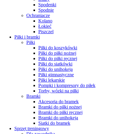
Spodenki
Spodnie
Ochraniacze
Kolano
Łokieć
Piszczel
Piłki i bramki
Piłki
Piłki do koszykówki
Piłki do piłki nożnej
Piłki do piłki ręcznej
Piłki do siatkówki
Piłki do unihokeja
Piłki gimnastyczne
Piłki lekarskie
Pompki i kompresory do piłek
Torby, wózki na piłki
Bramki
Akcesoria do bramek
Bramki do piłki nożnej
Bramki do piłki ręcznej
Bramki do unihokeja
Siatki do bramek
Sprzęt treningowy
Dla zawodnika