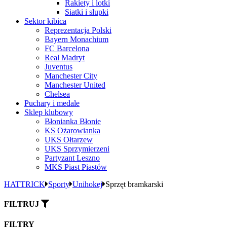
Rakiety i lotki
Siatki i słupki
Sektor kibica
Reprezentacja Polski
Bayern Monachium
FC Barcelona
Real Madryt
Juventus
Manchester City
Manchester United
Chelsea
Puchary i medale
Sklep klubowy
Błonianka Błonie
KS Ożarowianka
UKS Ołtarzew
UKS Sprzymierzeni
Partyzant Leszno
MKS Piast Piastów
HATTRICK
Sporty
Unihokej
Sprzęt bramkarski
FILTRUJ
FILTRY