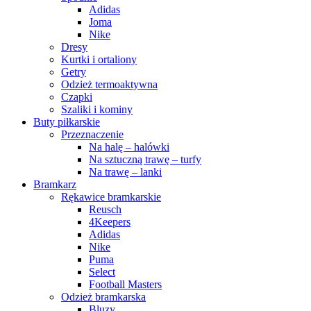
Adidas
Joma
Nike
Dresy
Kurtki i ortaliony
Getry
Odzież termoaktywna
Czapki
Szaliki i kominy
Buty piłkarskie
Przeznaczenie
Na halę – halówki
Na sztuczną trawę – turfy
Na trawę – lanki
Bramkarz
Rękawice bramkarskie
Reusch
4Keepers
Adidas
Nike
Puma
Select
Football Masters
Odzież bramkarska
Bluzy