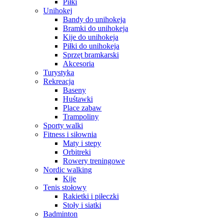
Piłki
Unihokej
Bandy do unihokeja
Bramki do unihokeja
Kije do unihokeja
Piłki do unihokeja
Sprzęt bramkarski
Akcesoria
Turystyka
Rekreacja
Baseny
Huśtawki
Place zabaw
Trampoliny
Sporty walki
Fitness i siłownia
Maty i stepy
Orbitreki
Rowery treningowe
Nordic walking
Kije
Tenis stołowy
Rakietki i piłeczki
Stoły i siatki
Badminton