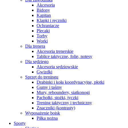
Akcesoria
Bidony
Kapitan
Klapki i ręczniki
Ochraniacze
Plecaki
Torby
Worki
Dla trenera
Akcesoria trenerskie
Tablice taktyczne, folie, notesy
Dla sędziego
Akcesoria sędziowskie
Gwizdki
Sprzęt do treningu
Drabinki i koła koordynacyjne, płotki
Gumy i taśmy
Mury, reboundery, siatkonogi
Pachołki, stożki, tyczki
Trening taktyczny i techniczny
Znaczniki (kontrasty)
Wyposażenie boisk
Piłka nożna
Sporty