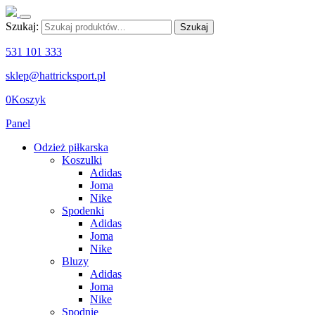
Szukaj:
Szukaj
531 101 333
sklep@hattricksport.pl
0
Koszyk
Panel
Odzież piłkarska
Koszulki
Adidas
Joma
Nike
Spodenki
Adidas
Joma
Nike
Bluzy
Adidas
Joma
Nike
Spodnie