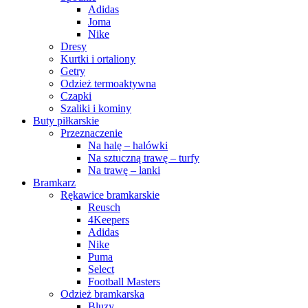
Adidas
Joma
Nike
Dresy
Kurtki i ortaliony
Getry
Odzież termoaktywna
Czapki
Szaliki i kominy
Buty piłkarskie
Przeznaczenie
Na halę – halówki
Na sztuczną trawę – turfy
Na trawę – lanki
Bramkarz
Rękawice bramkarskie
Reusch
4Keepers
Adidas
Nike
Puma
Select
Football Masters
Odzież bramkarska
Bluzy