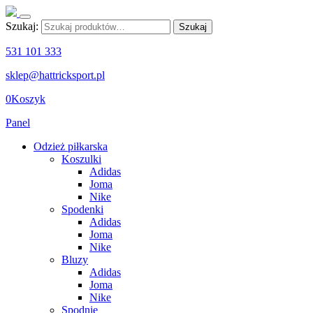
Szukaj:
Szukaj
531 101 333
sklep@hattricksport.pl
0
Koszyk
Panel
Odzież piłkarska
Koszulki
Adidas
Joma
Nike
Spodenki
Adidas
Joma
Nike
Bluzy
Adidas
Joma
Nike
Spodnie