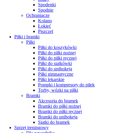
Spodenki
Spodnie
Ochraniacze
Kolano
Łokieć
Piszczel
Piłki i bramki
Piłki
Piłki do koszykówki
Piłki do piłki nożnej
Piłki do piłki ręcznej
Piłki do siatkówki
Piłki do unihokeja
Piłki gimnastyczne
Piłki lekarskie
Pompki i kompresory do piłek
Torby, wózki na piłki
Bramki
Akcesoria do bramek
Bramki do piłki nożnej
Bramki do piłki ręcznej
Bramki do unihokeja
Siatki do bramek
Sprzęt treningowy
Dla zawodnika