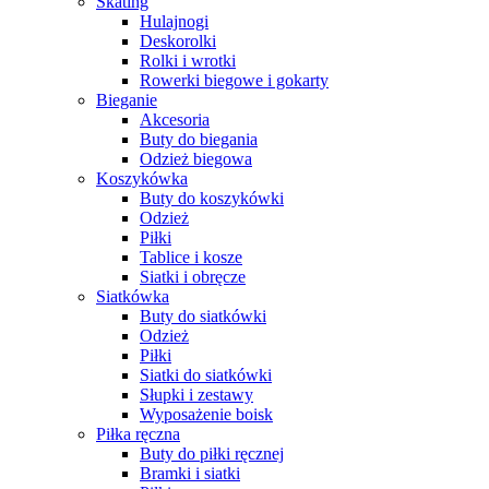
Skating
Hulajnogi
Deskorolki
Rolki i wrotki
Rowerki biegowe i gokarty
Bieganie
Akcesoria
Buty do biegania
Odzież biegowa
Koszykówka
Buty do koszykówki
Odzież
Piłki
Tablice i kosze
Siatki i obręcze
Siatkówka
Buty do siatkówki
Odzież
Piłki
Siatki do siatkówki
Słupki i zestawy
Wyposażenie boisk
Piłka ręczna
Buty do piłki ręcznej
Bramki i siatki