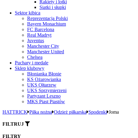
Rakiety i lotki
Siatki i słupki
Sektor kibica
Reprezentacja Polski
Bayern Monachium
FC Barcelona
Real Madryt
Juventus
Manchester City
Manchester United
Chelsea
Puchary i medale
Sklep klubowy
Błonianka Błonie
KS Ożarowianka
UKS Ołtarzew
UKS Sprzymierzeni
Partyzant Leszno
MKS Piast Piastów
HATTRICK
Piłka nożna
Odzież piłkarska
Spodenki
Joma
FILTRUJ
FILTRY