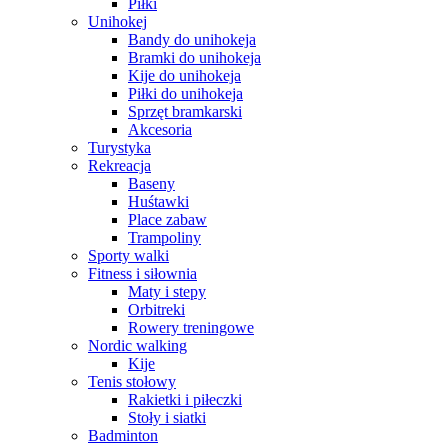
Piłki
Unihokej
Bandy do unihokeja
Bramki do unihokeja
Kije do unihokeja
Piłki do unihokeja
Sprzęt bramkarski
Akcesoria
Turystyka
Rekreacja
Baseny
Huśtawki
Place zabaw
Trampoliny
Sporty walki
Fitness i siłownia
Maty i stepy
Orbitreki
Rowery treningowe
Nordic walking
Kije
Tenis stołowy
Rakietki i piłeczki
Stoły i siatki
Badminton