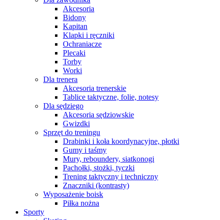
Akcesoria
Bidony
Kapitan
Klapki i ręczniki
Ochraniacze
Plecaki
Torby
Worki
Dla trenera
Akcesoria trenerskie
Tablice taktyczne, folie, notesy
Dla sędziego
Akcesoria sędziowskie
Gwizdki
Sprzęt do treningu
Drabinki i koła koordynacyjne, płotki
Gumy i taśmy
Mury, reboundery, siatkonogi
Pachołki, stożki, tyczki
Trening taktyczny i techniczny
Znaczniki (kontrasty)
Wyposażenie boisk
Piłka nożna
Sporty