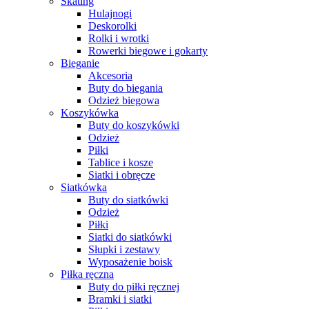
Skating
Hulajnogi
Deskorolki
Rolki i wrotki
Rowerki biegowe i gokarty
Bieganie
Akcesoria
Buty do biegania
Odzież biegowa
Koszykówka
Buty do koszykówki
Odzież
Piłki
Tablice i kosze
Siatki i obręcze
Siatkówka
Buty do siatkówki
Odzież
Piłki
Siatki do siatkówki
Słupki i zestawy
Wyposażenie boisk
Piłka ręczna
Buty do piłki ręcznej
Bramki i siatki