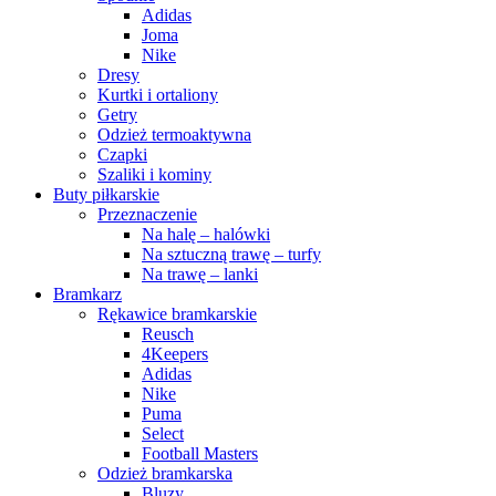
Adidas
Joma
Nike
Dresy
Kurtki i ortaliony
Getry
Odzież termoaktywna
Czapki
Szaliki i kominy
Buty piłkarskie
Przeznaczenie
Na halę – halówki
Na sztuczną trawę – turfy
Na trawę – lanki
Bramkarz
Rękawice bramkarskie
Reusch
4Keepers
Adidas
Nike
Puma
Select
Football Masters
Odzież bramkarska
Bluzy