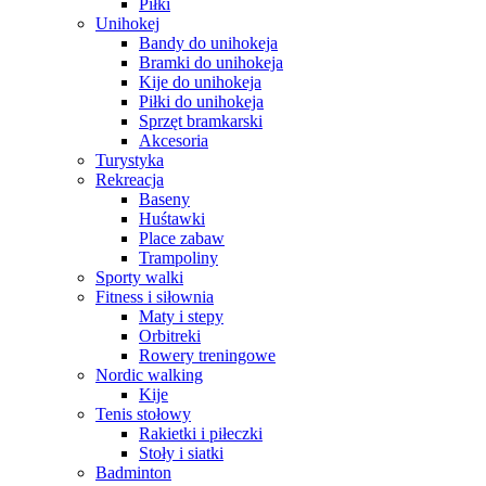
Piłki
Unihokej
Bandy do unihokeja
Bramki do unihokeja
Kije do unihokeja
Piłki do unihokeja
Sprzęt bramkarski
Akcesoria
Turystyka
Rekreacja
Baseny
Huśtawki
Place zabaw
Trampoliny
Sporty walki
Fitness i siłownia
Maty i stepy
Orbitreki
Rowery treningowe
Nordic walking
Kije
Tenis stołowy
Rakietki i piłeczki
Stoły i siatki
Badminton