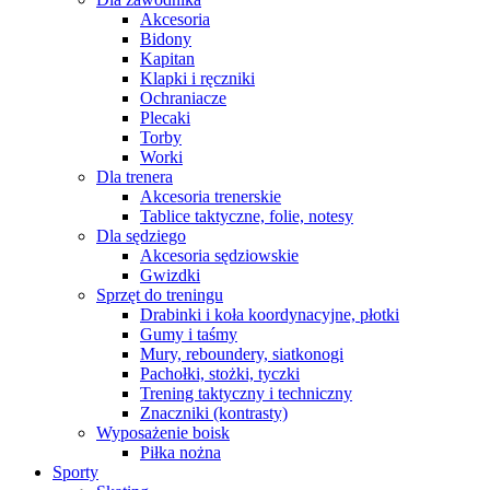
Akcesoria
Bidony
Kapitan
Klapki i ręczniki
Ochraniacze
Plecaki
Torby
Worki
Dla trenera
Akcesoria trenerskie
Tablice taktyczne, folie, notesy
Dla sędziego
Akcesoria sędziowskie
Gwizdki
Sprzęt do treningu
Drabinki i koła koordynacyjne, płotki
Gumy i taśmy
Mury, reboundery, siatkonogi
Pachołki, stożki, tyczki
Trening taktyczny i techniczny
Znaczniki (kontrasty)
Wyposażenie boisk
Piłka nożna
Sporty