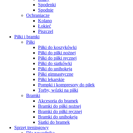
Spodenki
Spodnie
Ochraniacze
Kolano
Łokieć
Piszczel
Piłki i bramki
Piłki
Piłki do koszykówki
Piłki do piłki nożnej
Piłki do piłki ręcznej
Piłki do siatkówki
Piłki do unihokeja
Piłki gimnastyczne
Piłki lekarskie
Pompki i kompresory do piłek
Torby, wózki na piłki
Bramki
Akcesoria do bramek
Bramki do piłki nożnej
Bramki do piłki ręcznej
Bramki do unihokeja
Siatki do bramek
Sprzęt treningowy
Dla zawodnika