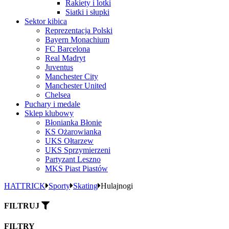
Rakiety i lotki
Siatki i słupki
Sektor kibica
Reprezentacja Polski
Bayern Monachium
FC Barcelona
Real Madryt
Juventus
Manchester City
Manchester United
Chelsea
Puchary i medale
Sklep klubowy
Błonianka Błonie
KS Ożarowianka
UKS Ołtarzew
UKS Sprzymierzeni
Partyzant Leszno
MKS Piast Piastów
HATTRICK
Sporty
Skating
Hulajnogi
FILTRUJ
FILTRY