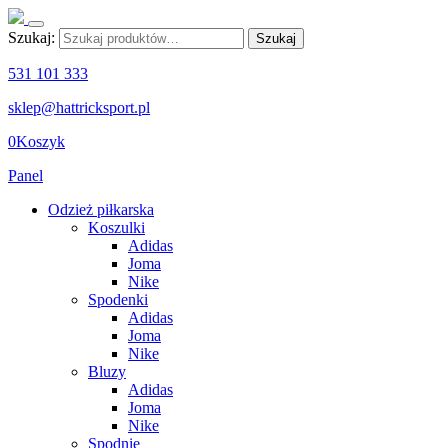
Szukaj:
Szukaj
531 101 333
sklep@hattricksport.pl
0
Koszyk
Panel
Odzież piłkarska
Koszulki
Adidas
Joma
Nike
Spodenki
Adidas
Joma
Nike
Bluzy
Adidas
Joma
Nike
Spodnie