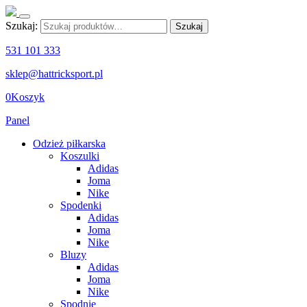
Szukaj:
Szukaj
531 101 333
sklep@hattricksport.pl
0
Koszyk
Panel
Odzież piłkarska
Koszulki
Adidas
Joma
Nike
Spodenki
Adidas
Joma
Nike
Bluzy
Adidas
Joma
Nike
Spodnie