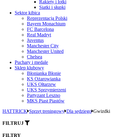
Rakiety i lotki
Siatki i słupki
Sektor kibica
Reprezentacja Polski
Bayern Monachium
FC Barcelona
Real Madryt
Juventus
Manchester City
Manchester United
Chelsea
Puchary i medale
Sklep klubowy
Błonianka Błonie
KS Ożarowianka
UKS Ołtarzew
UKS Sprzymierzeni
Partyzant Leszno
MKS Piast Piastów
HATTRICK
Sprzęt treningowy
Dla sędziego
Gwizdki
FILTRUJ
FILTRY