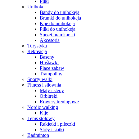
Piłki
Unihokej
Bandy do unihokeja
Bramki do unihokeja
Kije do unihokeja
Piłki do unihokeja
Sprzęt bramkarski
Akcesoria
Turystyka
Rekreacja
Baseny
Huśtawki
Place zabaw
Trampoliny
Sporty walki
Fitness i siłownia
Maty i stepy
Orbitreki
Rowery treningowe
Nordic walking
Kije
Tenis stołowy
Rakietki i piłeczki
Stoły i siatki
Badminton