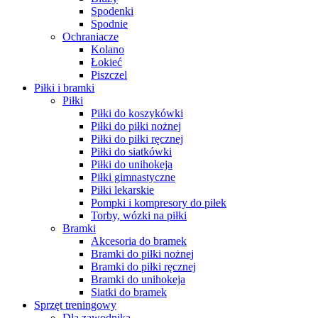
Spodenki
Spodnie
Ochraniacze
Kolano
Łokieć
Piszczel
Piłki i bramki
Piłki
Piłki do koszykówki
Piłki do piłki nożnej
Piłki do piłki ręcznej
Piłki do siatkówki
Piłki do unihokeja
Piłki gimnastyczne
Piłki lekarskie
Pompki i kompresory do piłek
Torby, wózki na piłki
Bramki
Akcesoria do bramek
Bramki do piłki nożnej
Bramki do piłki ręcznej
Bramki do unihokeja
Siatki do bramek
Sprzęt treningowy
Dla zawodnika