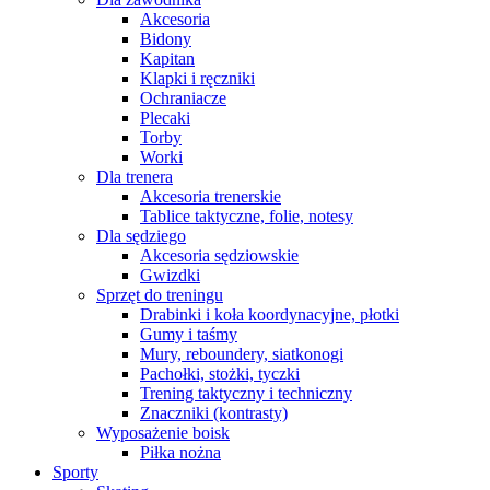
Akcesoria
Bidony
Kapitan
Klapki i ręczniki
Ochraniacze
Plecaki
Torby
Worki
Dla trenera
Akcesoria trenerskie
Tablice taktyczne, folie, notesy
Dla sędziego
Akcesoria sędziowskie
Gwizdki
Sprzęt do treningu
Drabinki i koła koordynacyjne, płotki
Gumy i taśmy
Mury, reboundery, siatkonogi
Pachołki, stożki, tyczki
Trening taktyczny i techniczny
Znaczniki (kontrasty)
Wyposażenie boisk
Piłka nożna
Sporty