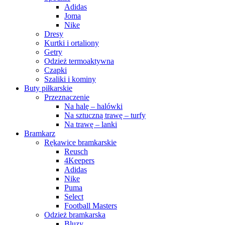
Adidas
Joma
Nike
Dresy
Kurtki i ortaliony
Getry
Odzież termoaktywna
Czapki
Szaliki i kominy
Buty piłkarskie
Przeznaczenie
Na halę – halówki
Na sztuczną trawę – turfy
Na trawę – lanki
Bramkarz
Rękawice bramkarskie
Reusch
4Keepers
Adidas
Nike
Puma
Select
Football Masters
Odzież bramkarska
Bluzy