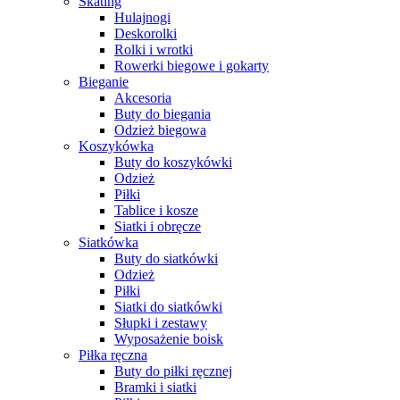
Skating
Hulajnogi
Deskorolki
Rolki i wrotki
Rowerki biegowe i gokarty
Bieganie
Akcesoria
Buty do biegania
Odzież biegowa
Koszykówka
Buty do koszykówki
Odzież
Piłki
Tablice i kosze
Siatki i obręcze
Siatkówka
Buty do siatkówki
Odzież
Piłki
Siatki do siatkówki
Słupki i zestawy
Wyposażenie boisk
Piłka ręczna
Buty do piłki ręcznej
Bramki i siatki