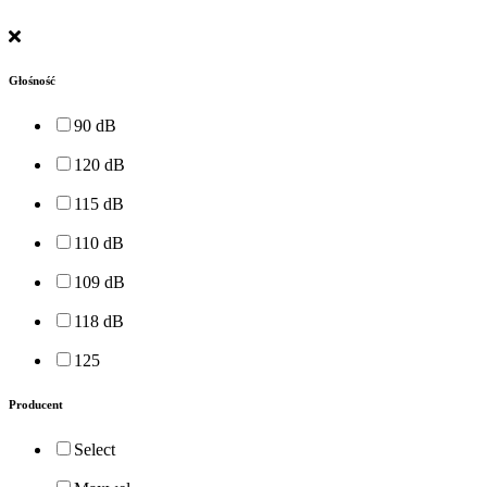
Głośność
90 dB
120 dB
115 dB
110 dB
109 dB
118 dB
125
Producent
Select