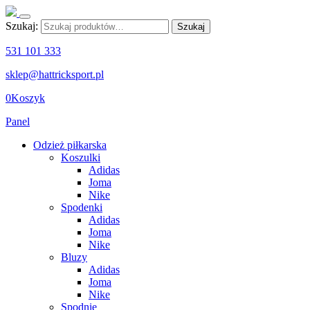
Szukaj:
Szukaj
531 101 333
sklep@hattricksport.pl
0
Koszyk
Panel
Odzież piłkarska
Koszulki
Adidas
Joma
Nike
Spodenki
Adidas
Joma
Nike
Bluzy
Adidas
Joma
Nike
Spodnie