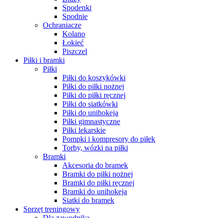
Spodenki
Spodnie
Ochraniacze
Kolano
Łokieć
Piszczel
Piłki i bramki
Piłki
Piłki do koszykówki
Piłki do piłki nożnej
Piłki do piłki ręcznej
Piłki do siatkówki
Piłki do unihokeja
Piłki gimnastyczne
Piłki lekarskie
Pompki i kompresory do piłek
Torby, wózki na piłki
Bramki
Akcesoria do bramek
Bramki do piłki nożnej
Bramki do piłki ręcznej
Bramki do unihokeja
Siatki do bramek
Sprzęt treningowy
Dla zawodnika