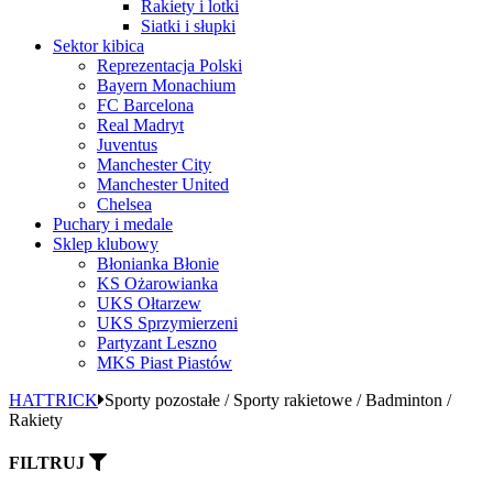
Rakiety i lotki
Siatki i słupki
Sektor kibica
Reprezentacja Polski
Bayern Monachium
FC Barcelona
Real Madryt
Juventus
Manchester City
Manchester United
Chelsea
Puchary i medale
Sklep klubowy
Błonianka Błonie
KS Ożarowianka
UKS Ołtarzew
UKS Sprzymierzeni
Partyzant Leszno
MKS Piast Piastów
HATTRICK
Sporty pozostałe / Sporty rakietowe / Badminton /
Rakiety
FILTRUJ