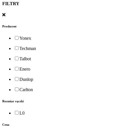
FILTRY
Producent
Yonex
Techman
Talbot
Enero
Dunlop
Carlton
Rozmiar rączki
L0
Cena