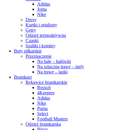
Adidas
Joma
Nike
Dresy
Kurtki i ortaliony
Getry
Odzież termoaktywna
Czapki
Szaliki i kominy
Buty piłkarskie
Przeznaczenie
Na halę – halówki
Na sztuczną trawę – turfy
Na trawę – lanki
Bramkarz
Rękawice bramkarskie
Reusch
4Keepers
Adidas
Nike
Puma
Select
Football Masters
Odzież bramkarska
Bluzy