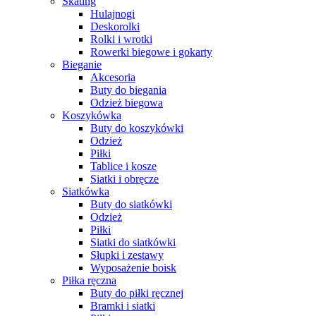
Skating
Hulajnogi
Deskorolki
Rolki i wrotki
Rowerki biegowe i gokarty
Bieganie
Akcesoria
Buty do biegania
Odzież biegowa
Koszykówka
Buty do koszykówki
Odzież
Piłki
Tablice i kosze
Siatki i obręcze
Siatkówka
Buty do siatkówki
Odzież
Piłki
Siatki do siatkówki
Słupki i zestawy
Wyposażenie boisk
Piłka ręczna
Buty do piłki ręcznej
Bramki i siatki