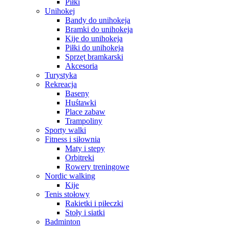
Piłki
Unihokej
Bandy do unihokeja
Bramki do unihokeja
Kije do unihokeja
Piłki do unihokeja
Sprzęt bramkarski
Akcesoria
Turystyka
Rekreacja
Baseny
Huśtawki
Place zabaw
Trampoliny
Sporty walki
Fitness i siłownia
Maty i stepy
Orbitreki
Rowery treningowe
Nordic walking
Kije
Tenis stołowy
Rakietki i piłeczki
Stoły i siatki
Badminton