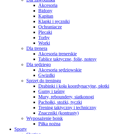
Akcesoria
Bidony
Kapitan
Klapki i ręczniki
Ochraniacze
Plecaki
Torby
Worki
Dla trenera
Akcesoria trenerskie
Tablice taktyczne, folie, notesy
Dla sędziego
Akcesoria sędziowskie
Gwizdki
Sprzęt do treningu
Drabinki i koła koordynacyjne, płotki
Gumy i taśmy
Mury, reboundery, siatkonogi
Pachołki, stożki, tyczki
Trening taktyczny i techniczny
Znaczniki (kontrasty)
Wyposażenie boisk
Piłka nożna
Sporty