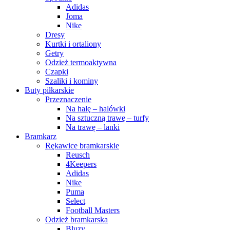
Adidas
Joma
Nike
Dresy
Kurtki i ortaliony
Getry
Odzież termoaktywna
Czapki
Szaliki i kominy
Buty piłkarskie
Przeznaczenie
Na halę – halówki
Na sztuczną trawę – turfy
Na trawę – lanki
Bramkarz
Rękawice bramkarskie
Reusch
4Keepers
Adidas
Nike
Puma
Select
Football Masters
Odzież bramkarska
Bluzy