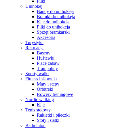
Piłki
Unihokej
Bandy do unihokeja
Bramki do unihokeja
Kije do unihokeja
Piłki do unihokeja
Sprzęt bramkarski
Akcesoria
Turystyka
Rekreacja
Baseny
Huśtawki
Place zabaw
Trampoliny
Sporty walki
Fitness i siłownia
Maty i stepy
Orbitreki
Rowery treningowe
Nordic walking
Kije
Tenis stołowy
Rakietki i piłeczki
Stoły i siatki
Badminton