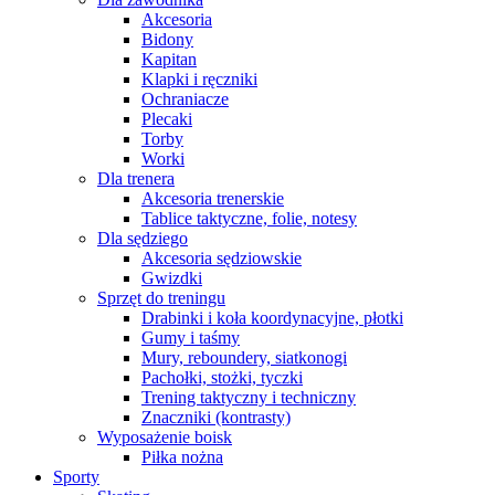
Akcesoria
Bidony
Kapitan
Klapki i ręczniki
Ochraniacze
Plecaki
Torby
Worki
Dla trenera
Akcesoria trenerskie
Tablice taktyczne, folie, notesy
Dla sędziego
Akcesoria sędziowskie
Gwizdki
Sprzęt do treningu
Drabinki i koła koordynacyjne, płotki
Gumy i taśmy
Mury, reboundery, siatkonogi
Pachołki, stożki, tyczki
Trening taktyczny i techniczny
Znaczniki (kontrasty)
Wyposażenie boisk
Piłka nożna
Sporty