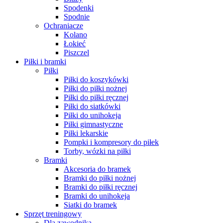
Spodenki
Spodnie
Ochraniacze
Kolano
Łokieć
Piszczel
Piłki i bramki
Piłki
Piłki do koszykówki
Piłki do piłki nożnej
Piłki do piłki ręcznej
Piłki do siatkówki
Piłki do unihokeja
Piłki gimnastyczne
Piłki lekarskie
Pompki i kompresory do piłek
Torby, wózki na piłki
Bramki
Akcesoria do bramek
Bramki do piłki nożnej
Bramki do piłki ręcznej
Bramki do unihokeja
Siatki do bramek
Sprzęt treningowy
Dla zawodnika