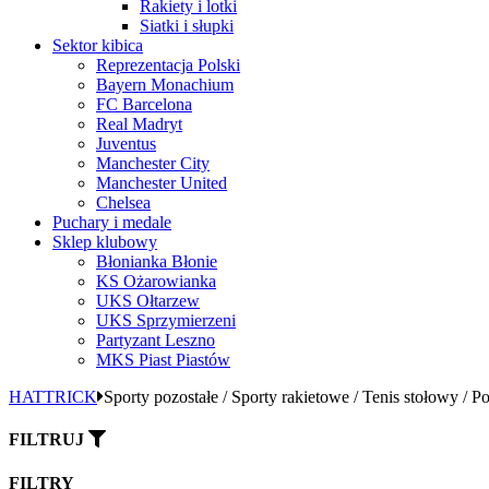
Rakiety i lotki
Siatki i słupki
Sektor kibica
Reprezentacja Polski
Bayern Monachium
FC Barcelona
Real Madryt
Juventus
Manchester City
Manchester United
Chelsea
Puchary i medale
Sklep klubowy
Błonianka Błonie
KS Ożarowianka
UKS Ołtarzew
UKS Sprzymierzeni
Partyzant Leszno
MKS Piast Piastów
HATTRICK
Sporty pozostałe / Sporty rakietowe / Tenis stołowy / 
FILTRUJ
FILTRY