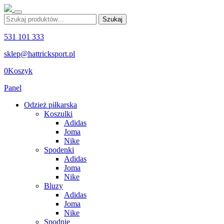
Szukaj:
Szukaj
531 101 333
sklep@hattricksport.pl
0
Koszyk
Panel
Odzież piłkarska
Koszulki
Adidas
Joma
Nike
Spodenki
Adidas
Joma
Nike
Bluzy
Adidas
Joma
Nike
Spodnie