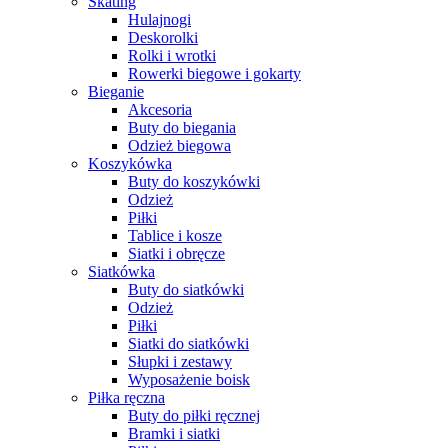
Skating
Hulajnogi
Deskorolki
Rolki i wrotki
Rowerki biegowe i gokarty
Bieganie
Akcesoria
Buty do biegania
Odzież biegowa
Koszykówka
Buty do koszykówki
Odzież
Piłki
Tablice i kosze
Siatki i obręcze
Siatkówka
Buty do siatkówki
Odzież
Piłki
Siatki do siatkówki
Słupki i zestawy
Wyposażenie boisk
Piłka ręczna
Buty do piłki ręcznej
Bramki i siatki