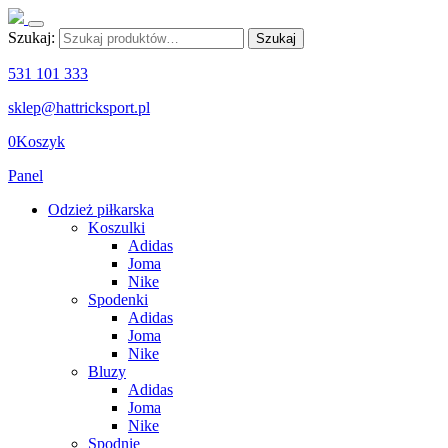
Szukaj:
Szukaj
531 101 333
sklep@hattricksport.pl
0
Koszyk
Panel
Odzież piłkarska
Koszulki
Adidas
Joma
Nike
Spodenki
Adidas
Joma
Nike
Bluzy
Adidas
Joma
Nike
Spodnie