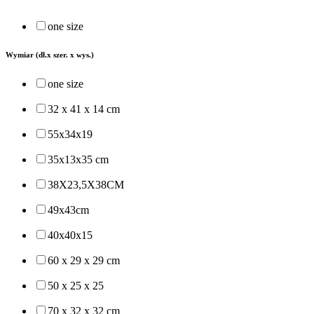
one size
Wymiar (dł.x szer. x wys.)
one size
32 x 41 x 14 cm
55x34x19
35x13x35 cm
38X23,5X38CM
49x43cm
40x40x15
60 x 29 x 29 cm
50 x 25 x 25
70 x 32 x 32 cm