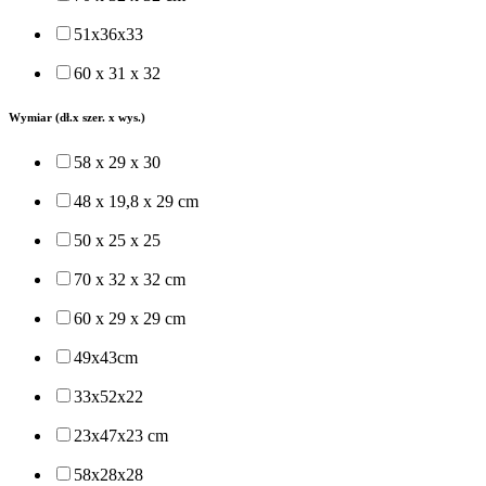
51x36x33
60 x 31 x 32
Wymiar (dł.x szer. x wys.)
58 x 29 x 30
48 x 19,8 x 29 cm
50 x 25 x 25
70 x 32 x 32 cm
60 x 29 x 29 cm
49x43cm
33x52x22
23x47x23 cm
58x28x28