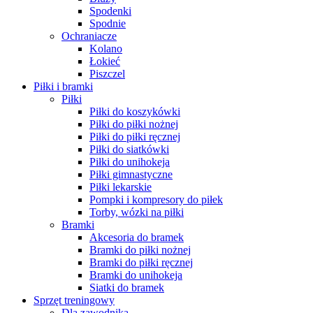
Spodenki
Spodnie
Ochraniacze
Kolano
Łokieć
Piszczel
Piłki i bramki
Piłki
Piłki do koszykówki
Piłki do piłki nożnej
Piłki do piłki ręcznej
Piłki do siatkówki
Piłki do unihokeja
Piłki gimnastyczne
Piłki lekarskie
Pompki i kompresory do piłek
Torby, wózki na piłki
Bramki
Akcesoria do bramek
Bramki do piłki nożnej
Bramki do piłki ręcznej
Bramki do unihokeja
Siatki do bramek
Sprzęt treningowy
Dla zawodnika