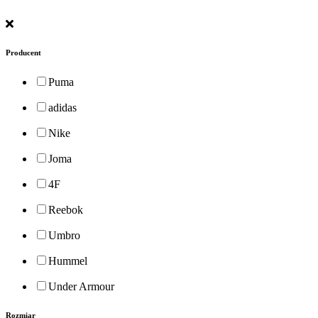
Producent
Puma
adidas
Nike
Joma
4F
Reebok
Umbro
Hummel
Under Armour
Rozmiar