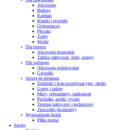
Akcesoria
Bidony
Kapitan
Klapki i ręczniki
Ochraniacze
Plecaki
Torby
Worki
Dla trenera
Akcesoria trenerskie
Tablice taktyczne, folie, notesy
Dla sędziego
Akcesoria sędziowskie
Gwizdki
Sprzęt do treningu
Drabinki i koła koordynacyjne, płotki
Gumy i taśmy
Mury, reboundery, siatkonogi
Pachołki, stożki, tyczki
Trening taktyczny i techniczny
Znaczniki (kontrasty)
Wyposażenie boisk
Piłka nożna
Sporty