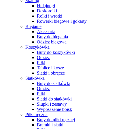
Skating
Hulajnogi
Deskorolki
Rolki i wrotki
Rowerki biegowe i gokarty
Bieganie
Akcesoria
Buty do biegania
Odzież biegowa
Koszykówka
Buty do koszykówki
Odzież
Piłki
Tablice i kosze
Siatki i obręcze
Siatkówka
Buty do siatkówki
Odzież
Piłki
Siatki do siatkówki
Słupki i zestawy
Wyposażenie boisk
Piłka ręczna
Buty do piłki ręcznej
Bramki i siatki