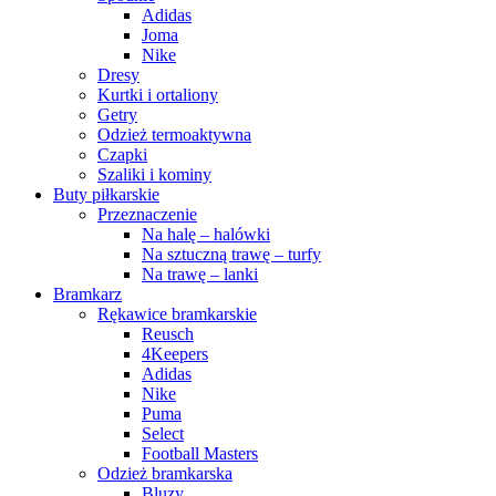
Adidas
Joma
Nike
Dresy
Kurtki i ortaliony
Getry
Odzież termoaktywna
Czapki
Szaliki i kominy
Buty piłkarskie
Przeznaczenie
Na halę – halówki
Na sztuczną trawę – turfy
Na trawę – lanki
Bramkarz
Rękawice bramkarskie
Reusch
4Keepers
Adidas
Nike
Puma
Select
Football Masters
Odzież bramkarska
Bluzy