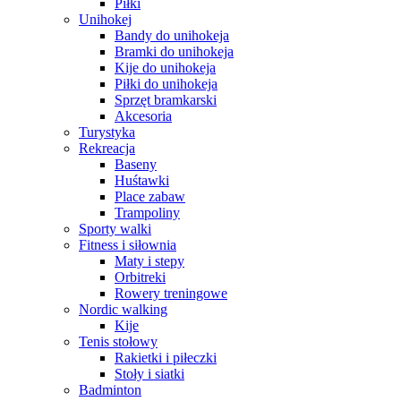
Piłki
Unihokej
Bandy do unihokeja
Bramki do unihokeja
Kije do unihokeja
Piłki do unihokeja
Sprzęt bramkarski
Akcesoria
Turystyka
Rekreacja
Baseny
Huśtawki
Place zabaw
Trampoliny
Sporty walki
Fitness i siłownia
Maty i stepy
Orbitreki
Rowery treningowe
Nordic walking
Kije
Tenis stołowy
Rakietki i piłeczki
Stoły i siatki
Badminton