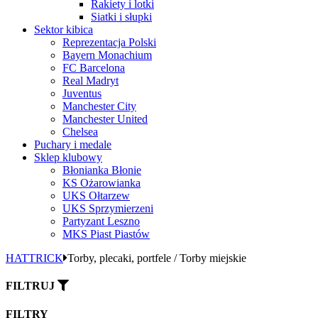
Rakiety i lotki
Siatki i słupki
Sektor kibica
Reprezentacja Polski
Bayern Monachium
FC Barcelona
Real Madryt
Juventus
Manchester City
Manchester United
Chelsea
Puchary i medale
Sklep klubowy
Błonianka Błonie
KS Ożarowianka
UKS Ołtarzew
UKS Sprzymierzeni
Partyzant Leszno
MKS Piast Piastów
HATTRICK
Torby, plecaki, portfele / Torby miejskie
FILTRUJ
FILTRY