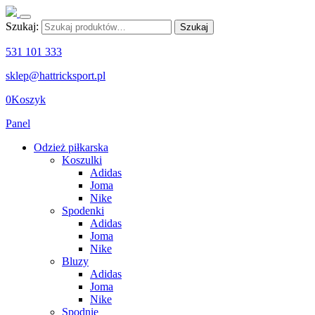
Szukaj:
Szukaj
531 101 333
sklep@hattricksport.pl
0
Koszyk
Panel
Odzież piłkarska
Koszulki
Adidas
Joma
Nike
Spodenki
Adidas
Joma
Nike
Bluzy
Adidas
Joma
Nike
Spodnie