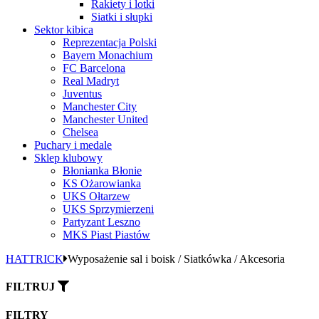
Rakiety i lotki
Siatki i słupki
Sektor kibica
Reprezentacja Polski
Bayern Monachium
FC Barcelona
Real Madryt
Juventus
Manchester City
Manchester United
Chelsea
Puchary i medale
Sklep klubowy
Błonianka Błonie
KS Ożarowianka
UKS Ołtarzew
UKS Sprzymierzeni
Partyzant Leszno
MKS Piast Piastów
HATTRICK
Wyposażenie sal i boisk / Siatkówka / Akcesoria
FILTRUJ
FILTRY