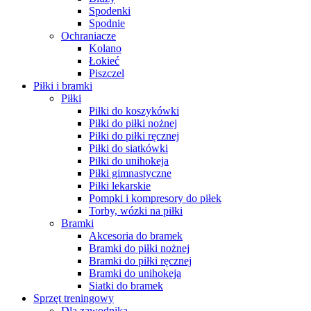
Spodenki
Spodnie
Ochraniacze
Kolano
Łokieć
Piszczel
Piłki i bramki
Piłki
Piłki do koszykówki
Piłki do piłki nożnej
Piłki do piłki ręcznej
Piłki do siatkówki
Piłki do unihokeja
Piłki gimnastyczne
Piłki lekarskie
Pompki i kompresory do piłek
Torby, wózki na piłki
Bramki
Akcesoria do bramek
Bramki do piłki nożnej
Bramki do piłki ręcznej
Bramki do unihokeja
Siatki do bramek
Sprzęt treningowy
Dla zawodnika