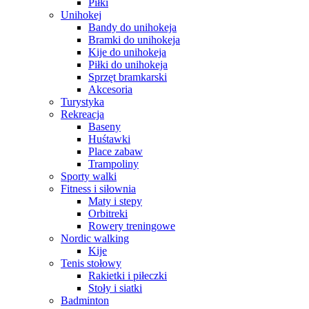
Piłki
Unihokej
Bandy do unihokeja
Bramki do unihokeja
Kije do unihokeja
Piłki do unihokeja
Sprzęt bramkarski
Akcesoria
Turystyka
Rekreacja
Baseny
Huśtawki
Place zabaw
Trampoliny
Sporty walki
Fitness i siłownia
Maty i stepy
Orbitreki
Rowery treningowe
Nordic walking
Kije
Tenis stołowy
Rakietki i piłeczki
Stoły i siatki
Badminton