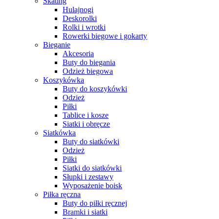
Skating
Hulajnogi
Deskorolki
Rolki i wrotki
Rowerki biegowe i gokarty
Bieganie
Akcesoria
Buty do biegania
Odzież biegowa
Koszykówka
Buty do koszykówki
Odzież
Piłki
Tablice i kosze
Siatki i obręcze
Siatkówka
Buty do siatkówki
Odzież
Piłki
Siatki do siatkówki
Słupki i zestawy
Wyposażenie boisk
Piłka ręczna
Buty do piłki ręcznej
Bramki i siatki