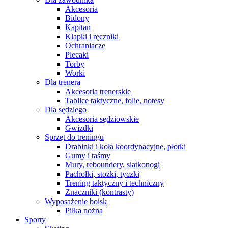
Akcesoria
Bidony
Kapitan
Klapki i ręczniki
Ochraniacze
Plecaki
Torby
Worki
Dla trenera
Akcesoria trenerskie
Tablice taktyczne, folie, notesy
Dla sędziego
Akcesoria sędziowskie
Gwizdki
Sprzęt do treningu
Drabinki i koła koordynacyjne, płotki
Gumy i taśmy
Mury, reboundery, siatkonogi
Pachołki, stożki, tyczki
Trening taktyczny i techniczny
Znaczniki (kontrasty)
Wyposażenie boisk
Piłka nożna
Sporty