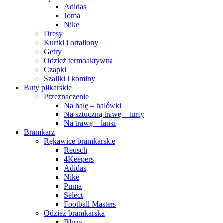
Adidas
Joma
Nike
Dresy
Kurtki i ortaliony
Getry
Odzież termoaktywna
Czapki
Szaliki i kominy
Buty piłkarskie
Przeznaczenie
Na halę – halówki
Na sztuczną trawę – turfy
Na trawę – lanki
Bramkarz
Rękawice bramkarskie
Reusch
4Keepers
Adidas
Nike
Puma
Select
Football Masters
Odzież bramkarska
Bluzy