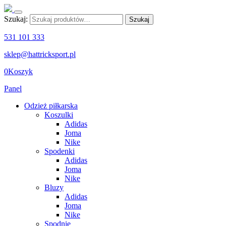
Szukaj:
Szukaj
531 101 333
sklep@hattricksport.pl
0
Koszyk
Panel
Odzież piłkarska
Koszulki
Adidas
Joma
Nike
Spodenki
Adidas
Joma
Nike
Bluzy
Adidas
Joma
Nike
Spodnie