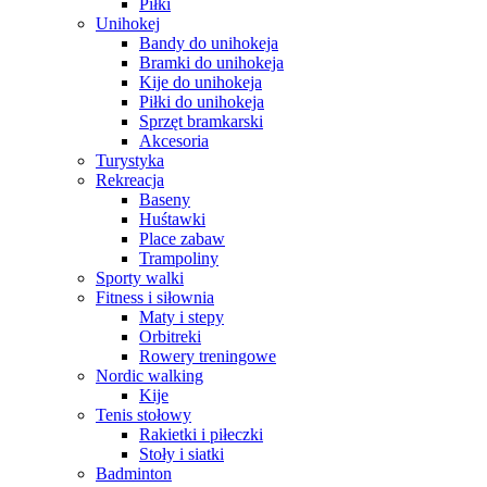
Piłki
Unihokej
Bandy do unihokeja
Bramki do unihokeja
Kije do unihokeja
Piłki do unihokeja
Sprzęt bramkarski
Akcesoria
Turystyka
Rekreacja
Baseny
Huśtawki
Place zabaw
Trampoliny
Sporty walki
Fitness i siłownia
Maty i stepy
Orbitreki
Rowery treningowe
Nordic walking
Kije
Tenis stołowy
Rakietki i piłeczki
Stoły i siatki
Badminton