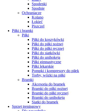
Spodenki
Spodnie
Ochraniacze
Kolano
Łokieć
Piszczel
Piłki i bramki
Piłki
Piłki do koszykówki
Piłki do piłki nożnej
Piłki do piłki ręcznej
Piłki do siatkówki
Piłki do unihokeja
Piłki gimnastyczne
Piłki lekarskie
Pompki i kompresory do piłek
Torby, wózki na piłki
Bramki
Akcesoria do bramek
Bramki do piłki nożnej
Bramki do piłki ręcznej
Bramki do unihokeja
Siatki do bramek
Sprzęt treningowy
Dla zawodnika