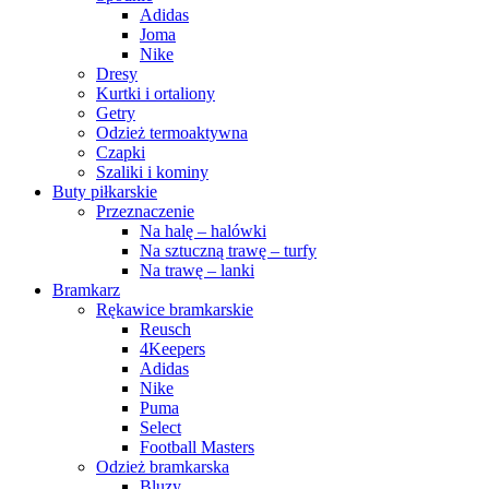
Adidas
Joma
Nike
Dresy
Kurtki i ortaliony
Getry
Odzież termoaktywna
Czapki
Szaliki i kominy
Buty piłkarskie
Przeznaczenie
Na halę – halówki
Na sztuczną trawę – turfy
Na trawę – lanki
Bramkarz
Rękawice bramkarskie
Reusch
4Keepers
Adidas
Nike
Puma
Select
Football Masters
Odzież bramkarska
Bluzy