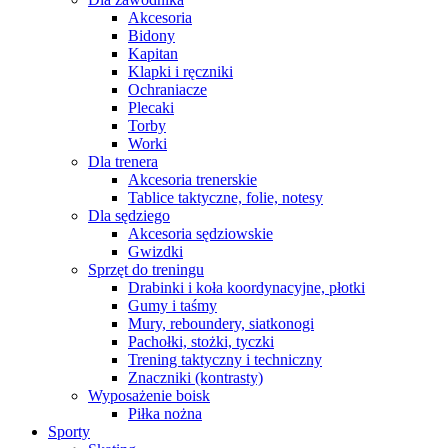
Akcesoria
Bidony
Kapitan
Klapki i ręczniki
Ochraniacze
Plecaki
Torby
Worki
Dla trenera
Akcesoria trenerskie
Tablice taktyczne, folie, notesy
Dla sędziego
Akcesoria sędziowskie
Gwizdki
Sprzęt do treningu
Drabinki i koła koordynacyjne, płotki
Gumy i taśmy
Mury, reboundery, siatkonogi
Pachołki, stożki, tyczki
Trening taktyczny i techniczny
Znaczniki (kontrasty)
Wyposażenie boisk
Piłka nożna
Sporty