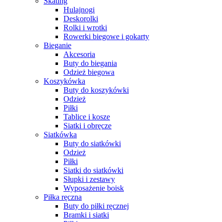
Skating
Hulajnogi
Deskorolki
Rolki i wrotki
Rowerki biegowe i gokarty
Bieganie
Akcesoria
Buty do biegania
Odzież biegowa
Koszykówka
Buty do koszykówki
Odzież
Piłki
Tablice i kosze
Siatki i obręcze
Siatkówka
Buty do siatkówki
Odzież
Piłki
Siatki do siatkówki
Słupki i zestawy
Wyposażenie boisk
Piłka ręczna
Buty do piłki ręcznej
Bramki i siatki