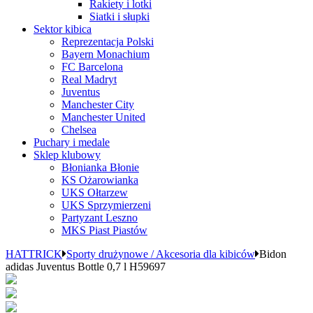
Rakiety i lotki
Siatki i słupki
Sektor kibica
Reprezentacja Polski
Bayern Monachium
FC Barcelona
Real Madryt
Juventus
Manchester City
Manchester United
Chelsea
Puchary i medale
Sklep klubowy
Błonianka Błonie
KS Ożarowianka
UKS Ołtarzew
UKS Sprzymierzeni
Partyzant Leszno
MKS Piast Piastów
HATTRICK
Sporty drużynowe / Akcesoria dla kibiców
Bidon
adidas Juventus Bottle 0,7 l H59697