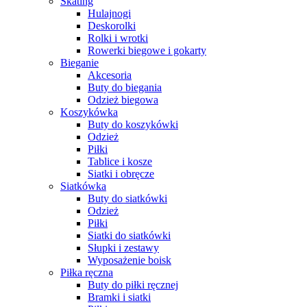
Skating
Hulajnogi
Deskorolki
Rolki i wrotki
Rowerki biegowe i gokarty
Bieganie
Akcesoria
Buty do biegania
Odzież biegowa
Koszykówka
Buty do koszykówki
Odzież
Piłki
Tablice i kosze
Siatki i obręcze
Siatkówka
Buty do siatkówki
Odzież
Piłki
Siatki do siatkówki
Słupki i zestawy
Wyposażenie boisk
Piłka ręczna
Buty do piłki ręcznej
Bramki i siatki