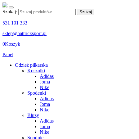
Szukaj:
Szukaj
531 101 333
sklep@hattricksport.pl
0
Koszyk
Panel
Odzież piłkarska
Koszulki
Adidas
Joma
Nike
Spodenki
Adidas
Joma
Nike
Bluzy
Adidas
Joma
Nike
Spodnie