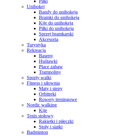
Piłki
Unihokej
Bandy do unihokeja
Bramki do unihokeja
Kije do unihokeja
Piłki do unihokeja
Sprzęt bramkarski
Akcesoria
Turystyka
Rekreacja
Baseny
Huśtawki
Place zabaw
Trampoliny
Sporty walki
Fitness i siłownia
Maty i stepy
Orbitreki
Rowery treningowe
Nordic walking
Kije
Tenis stołowy
Rakietki i piłeczki
Stoły i siatki
Badminton