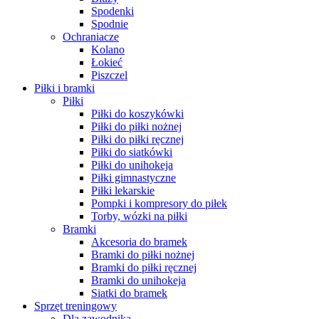
Spodenki
Spodnie
Ochraniacze
Kolano
Łokieć
Piszczel
Piłki i bramki
Piłki
Piłki do koszykówki
Piłki do piłki nożnej
Piłki do piłki ręcznej
Piłki do siatkówki
Piłki do unihokeja
Piłki gimnastyczne
Piłki lekarskie
Pompki i kompresory do piłek
Torby, wózki na piłki
Bramki
Akcesoria do bramek
Bramki do piłki nożnej
Bramki do piłki ręcznej
Bramki do unihokeja
Siatki do bramek
Sprzęt treningowy
Dla zawodnika