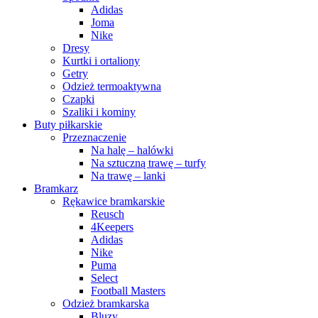
Adidas
Joma
Nike
Dresy
Kurtki i ortaliony
Getry
Odzież termoaktywna
Czapki
Szaliki i kominy
Buty piłkarskie
Przeznaczenie
Na halę – halówki
Na sztuczną trawę – turfy
Na trawę – lanki
Bramkarz
Rękawice bramkarskie
Reusch
4Keepers
Adidas
Nike
Puma
Select
Football Masters
Odzież bramkarska
Bluzy