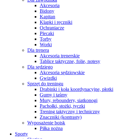
Akcesoria
Bidony
Kapitan
Klapki i ręczniki
Ochraniacze
Plecaki
Torby
Worki
Dla trenera
Akcesoria trenerskie
Tablice taktyczne, folie, notesy
Dla sędziego
Akcesoria sędziowskie
Gwizdki
Sprzęt do treningu
Drabinki i koła koordynacyjne, płotki
Gumy i taśmy
Mury, reboundery, siatkonogi
Pachołki, stożki, tyczki
Trening taktyczny i techniczny
Znaczniki (kontrasty)
Wyposażenie boisk
Piłka nożna
Sporty