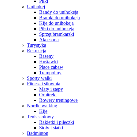
Piłki
Unihokej
Bandy do unihokeja
Bramki do unihokeja
Kije do unihokeja
Piłki do unihokeja
Sprzęt bramkarski
Akcesoria
Turystyka
Rekreacja
Baseny
Huśtawki
Place zabaw
Trampoliny
Sporty walki
Fitness i siłownia
Maty i stepy
Orbitreki
Rowery treningowe
Nordic walking
Kije
Tenis stołowy
Rakietki i piłeczki
Stoły i siatki
Badminton