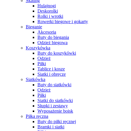
Skating
Hulajnogi
Deskorolki
Rolki i wrotki
Rowerki biegowe i gokarty
Bieganie
Akcesoria
Buty do biegania
Odzież biegowa
Koszykówka
Buty do koszykówki
Odzież
Piłki
Tablice i kosze
Siatki i obręcze
Siatkówka
Buty do siatkówki
Odzież
Piłki
Siatki do siatkówki
Słupki i zestawy
Wyposażenie boisk
Piłka ręczna
Buty do piłki ręcznej
Bramki i siatki