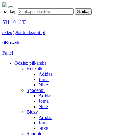
Szukaj:
Szukaj
531 101 333
sklep@hattricksport.pl
0
Koszyk
Panel
Odzież piłkarska
Koszulki
Adidas
Joma
Nike
Spodenki
Adidas
Joma
Nike
Bluzy
Adidas
Joma
Nike
Spodnie