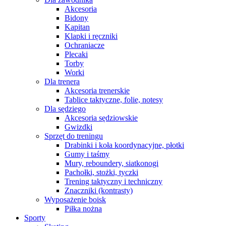
Akcesoria
Bidony
Kapitan
Klapki i ręczniki
Ochraniacze
Plecaki
Torby
Worki
Dla trenera
Akcesoria trenerskie
Tablice taktyczne, folie, notesy
Dla sędziego
Akcesoria sędziowskie
Gwizdki
Sprzęt do treningu
Drabinki i koła koordynacyjne, płotki
Gumy i taśmy
Mury, reboundery, siatkonogi
Pachołki, stożki, tyczki
Trening taktyczny i techniczny
Znaczniki (kontrasty)
Wyposażenie boisk
Piłka nożna
Sporty