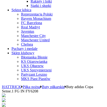
Rakiety i lotki
Siatki i słupki
Sektor kibica
Reprezentacja Polski
Bayern Monachium
FC Barcelona
Real Madryt
Juventus
Manchester City
Manchester United
Chelsea
Puchary i medale
Sklep klubowy
Błonianka Błonie
KS Ożarowianka
UKS Ołtarzew
UKS Sprzymierzeni
Partyzant Leszno
MKS Piast Piastów
HATTRICK
Piłka nożna
Buty piłkarskie
Buty adidas Copa
Sense.1 FG IN FY6208