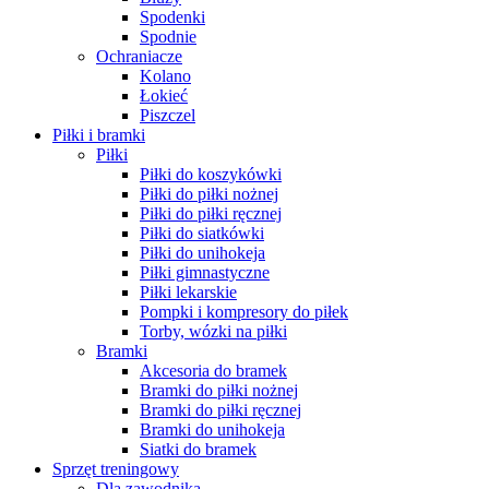
Spodenki
Spodnie
Ochraniacze
Kolano
Łokieć
Piszczel
Piłki i bramki
Piłki
Piłki do koszykówki
Piłki do piłki nożnej
Piłki do piłki ręcznej
Piłki do siatkówki
Piłki do unihokeja
Piłki gimnastyczne
Piłki lekarskie
Pompki i kompresory do piłek
Torby, wózki na piłki
Bramki
Akcesoria do bramek
Bramki do piłki nożnej
Bramki do piłki ręcznej
Bramki do unihokeja
Siatki do bramek
Sprzęt treningowy
Dla zawodnika