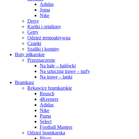
Adidas
Joma
Nike
Dresy
Kurtki i ortaliony
Getry
Odzież termoaktywna
Czapki
Szaliki i kominy
Buty piłkarskie
Przeznaczenie
Na halę – halówki
Na sztuczną trawę – turfy
Na trawę – lanki
Bramkarz
Rękawice bramkarskie
Reusch
4Keepers
Adidas
Nike
Puma
Select
Football Masters
Odzież bramkarska
Bluzy