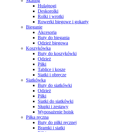
Skating
Hulajnogi
Deskorolki
Rolki i wrotki
Rowerki biegowe i gokarty
Bieganie
Akcesoria
Buty do biegania
Odzież biegowa
Koszykówka
Buty do koszykówki
Odzież
Piłki
Tablice i kosze
Siatki i obręcze
Siatkówka
Buty do siatkówki
Odzież
Piłki
Siatki do siatkówki
Słupki i zestawy
Wyposażenie boisk
Piłka ręczna
Buty do piłki ręcznej
Bramki i siatki