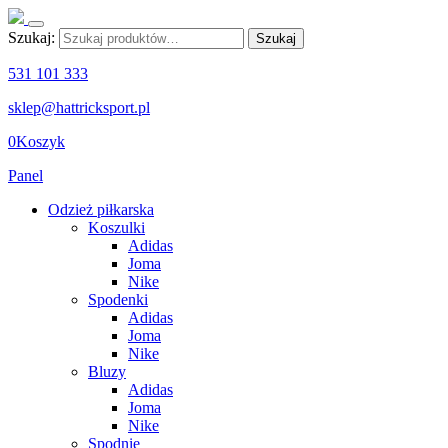
Szukaj:
Szukaj
531 101 333
sklep@hattricksport.pl
0
Koszyk
Panel
Odzież piłkarska
Koszulki
Adidas
Joma
Nike
Spodenki
Adidas
Joma
Nike
Bluzy
Adidas
Joma
Nike
Spodnie