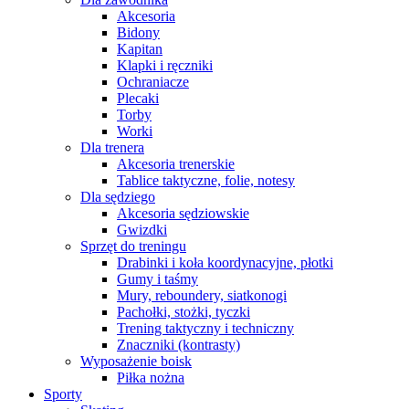
Akcesoria
Bidony
Kapitan
Klapki i ręczniki
Ochraniacze
Plecaki
Torby
Worki
Dla trenera
Akcesoria trenerskie
Tablice taktyczne, folie, notesy
Dla sędziego
Akcesoria sędziowskie
Gwizdki
Sprzęt do treningu
Drabinki i koła koordynacyjne, płotki
Gumy i taśmy
Mury, reboundery, siatkonogi
Pachołki, stożki, tyczki
Trening taktyczny i techniczny
Znaczniki (kontrasty)
Wyposażenie boisk
Piłka nożna
Sporty