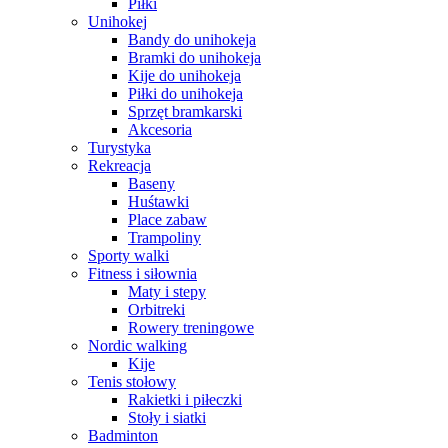
Piłki
Unihokej
Bandy do unihokeja
Bramki do unihokeja
Kije do unihokeja
Piłki do unihokeja
Sprzęt bramkarski
Akcesoria
Turystyka
Rekreacja
Baseny
Huśtawki
Place zabaw
Trampoliny
Sporty walki
Fitness i siłownia
Maty i stepy
Orbitreki
Rowery treningowe
Nordic walking
Kije
Tenis stołowy
Rakietki i piłeczki
Stoły i siatki
Badminton