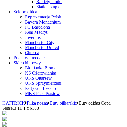
Rakiety i lotki
Siatki i słupki
Sektor kibica
Reprezentacja Polski
Bayern Monachium
FC Barcelona
Real Madryt
Juventus
Manchester City
Manchester United
Chelsea
Puchary i medale
Sklep klubowy
Błonianka Błonie
KS Ożarowianka
UKS Ołtarzew
UKS Sprzymierzeni
Partyzant Leszno
MKS Piast Piastów
HATTRICK
Piłka nożna
Buty piłkarskie
Buty adidas Copa
Sense.3 TF FY6188