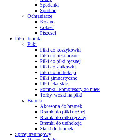
Spodenki
Spodnie
Ochraniacze
Kolano
Łokieć
Piszczel
Piłki i bramki
Piłki
Piłki do koszykówki
Piłki do piłki nożnej
Piłki do piłki ręcznej
Piłki do siatkówki
Piłki do unihokeja
Piłki gimnastyczne
Piłki lekarskie
Pompki i kompresory do piłek
Torby, wózki na piłki
Bramki
Akcesoria do bramek
Bramki do piłki nożnej
Bramki do piłki ręcznej
Bramki do unihokeja
Siatki do bramek
Sprzęt treningowy
Dla zawodnika