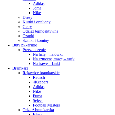
Adidas
Joma
Nike
Dresy
Kurtki i ortaliony
Getry
Odzież termoaktywna
Czapki
Szaliki i kominy
Buty piłkarskie
Przeznaczenie
Na halę – halówki
Na sztuczną trawę – turfy
Na trawę – lanki
Bramkarz
Rękawice bramkarskie
Reusch
4Keepers
Adidas
Nike
Puma
Select
Football Masters
Odzież bramkarska
Bluzy