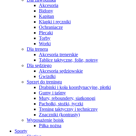
Akcesoria
Bidony
Kapitan
Klapki i ręczniki
Ochraniacze
Plecaki
Torby
Worki
Dla trenera
Akcesoria trenerskie
Tablice taktyczne, folie, notesy
Dla sędziego
Akcesoria sędziowskie
Gwizdki
Sprzęt do treningu
Drabinki i koła koordynacyjne, płotki
Gumy i taśmy
Mury, reboundery, siatkonogi
Pachołki, stożki, tyczki
Trening taktyczny i techniczny
Znaczniki (kontrasty)
Wyposażenie boisk
Piłka nożna
Sporty