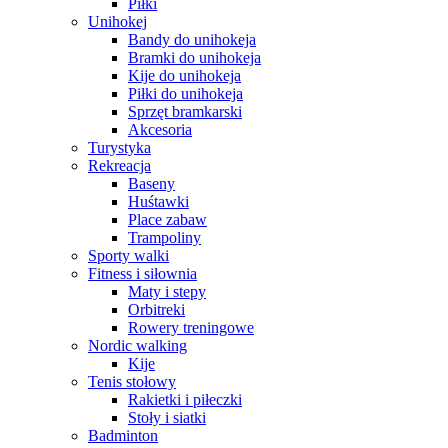
Piłki
Unihokej
Bandy do unihokeja
Bramki do unihokeja
Kije do unihokeja
Piłki do unihokeja
Sprzęt bramkarski
Akcesoria
Turystyka
Rekreacja
Baseny
Huśtawki
Place zabaw
Trampoliny
Sporty walki
Fitness i siłownia
Maty i stepy
Orbitreki
Rowery treningowe
Nordic walking
Kije
Tenis stołowy
Rakietki i piłeczki
Stoły i siatki
Badminton