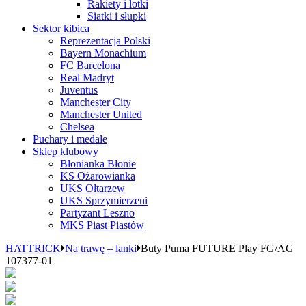
Rakiety i lotki
Siatki i słupki
Sektor kibica
Reprezentacja Polski
Bayern Monachium
FC Barcelona
Real Madryt
Juventus
Manchester City
Manchester United
Chelsea
Puchary i medale
Sklep klubowy
Błonianka Błonie
KS Ożarowianka
UKS Ołtarzew
UKS Sprzymierzeni
Partyzant Leszno
MKS Piast Piastów
HATTRICK
Na trawę – lanki
Buty Puma FUTURE Play FG/AG
107377-01