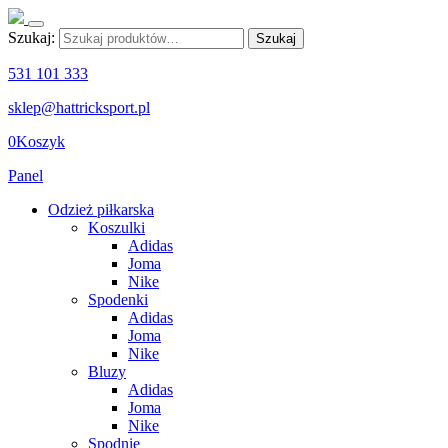
Szukaj:
Szukaj
531 101 333
sklep@hattricksport.pl
0
Koszyk
Panel
Odzież piłkarska
Koszulki
Adidas
Joma
Nike
Spodenki
Adidas
Joma
Nike
Bluzy
Adidas
Joma
Nike
Spodnie