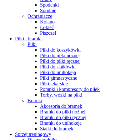
Spodenki
Spodnie
Ochraniacze
Kolano
Łokieć
Piszczel
Piłki i bramki
Piłki
Piłki do koszykówki
Piłki do piłki nożnej
Piłki do piłki ręcznej
Piłki do siatkówki
Piłki do unihokeja
Piłki gimnastyczne
Piłki lekarskie
Pompki i kompresory do piłek
Torby, wózki na piłki
Bramki
Akcesoria do bramek
Bramki do piłki nożnej
Bramki do piłki ręcznej
Bramki do unihokeja
Siatki do bramek
Sprzęt treningowy
Dla zawodnika