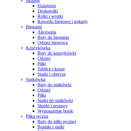
Skating
Hulajnogi
Deskorolki
Rolki i wrotki
Rowerki biegowe i gokarty
Bieganie
Akcesoria
Buty do biegania
Odzież biegowa
Koszykówka
Buty do koszykówki
Odzież
Piłki
Tablice i kosze
Siatki i obręcze
Siatkówka
Buty do siatkówki
Odzież
Piłki
Siatki do siatkówki
Słupki i zestawy
Wyposażenie boisk
Piłka ręczna
Buty do piłki ręcznej
Bramki i siatki