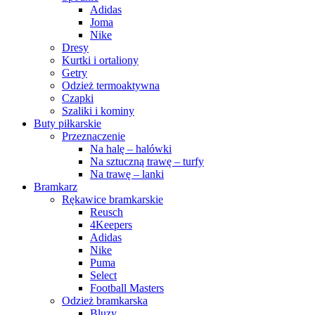
Adidas
Joma
Nike
Dresy
Kurtki i ortaliony
Getry
Odzież termoaktywna
Czapki
Szaliki i kominy
Buty piłkarskie
Przeznaczenie
Na halę – halówki
Na sztuczną trawę – turfy
Na trawę – lanki
Bramkarz
Rękawice bramkarskie
Reusch
4Keepers
Adidas
Nike
Puma
Select
Football Masters
Odzież bramkarska
Bluzy