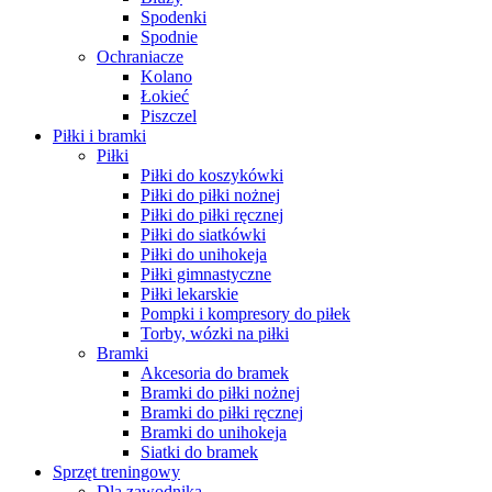
Spodenki
Spodnie
Ochraniacze
Kolano
Łokieć
Piszczel
Piłki i bramki
Piłki
Piłki do koszykówki
Piłki do piłki nożnej
Piłki do piłki ręcznej
Piłki do siatkówki
Piłki do unihokeja
Piłki gimnastyczne
Piłki lekarskie
Pompki i kompresory do piłek
Torby, wózki na piłki
Bramki
Akcesoria do bramek
Bramki do piłki nożnej
Bramki do piłki ręcznej
Bramki do unihokeja
Siatki do bramek
Sprzęt treningowy
Dla zawodnika