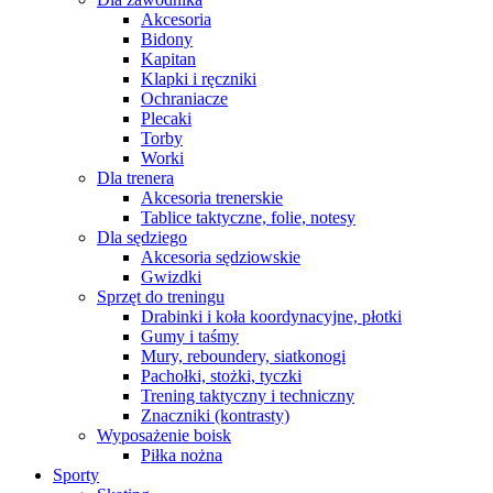
Akcesoria
Bidony
Kapitan
Klapki i ręczniki
Ochraniacze
Plecaki
Torby
Worki
Dla trenera
Akcesoria trenerskie
Tablice taktyczne, folie, notesy
Dla sędziego
Akcesoria sędziowskie
Gwizdki
Sprzęt do treningu
Drabinki i koła koordynacyjne, płotki
Gumy i taśmy
Mury, reboundery, siatkonogi
Pachołki, stożki, tyczki
Trening taktyczny i techniczny
Znaczniki (kontrasty)
Wyposażenie boisk
Piłka nożna
Sporty