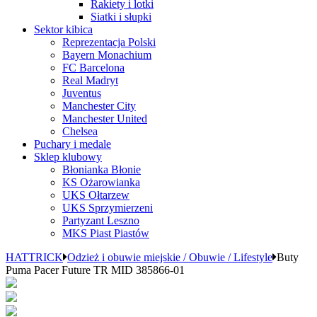
Rakiety i lotki
Siatki i słupki
Sektor kibica
Reprezentacja Polski
Bayern Monachium
FC Barcelona
Real Madryt
Juventus
Manchester City
Manchester United
Chelsea
Puchary i medale
Sklep klubowy
Błonianka Błonie
KS Ożarowianka
UKS Ołtarzew
UKS Sprzymierzeni
Partyzant Leszno
MKS Piast Piastów
HATTRICK
Odzież i obuwie miejskie / Obuwie / Lifestyle
Buty
Puma Pacer Future TR MID 385866-01