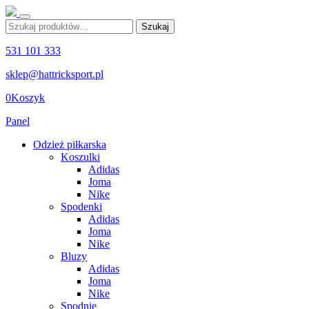
Szukaj:
Szukaj
531 101 333
sklep@hattricksport.pl
0
Koszyk
Panel
Odzież piłkarska
Koszulki
Adidas
Joma
Nike
Spodenki
Adidas
Joma
Nike
Bluzy
Adidas
Joma
Nike
Spodnie