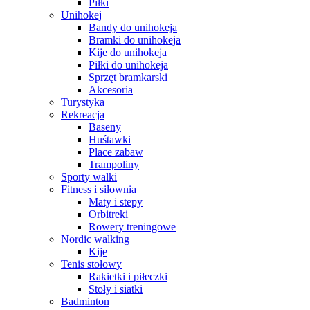
Piłki
Unihokej
Bandy do unihokeja
Bramki do unihokeja
Kije do unihokeja
Piłki do unihokeja
Sprzęt bramkarski
Akcesoria
Turystyka
Rekreacja
Baseny
Huśtawki
Place zabaw
Trampoliny
Sporty walki
Fitness i siłownia
Maty i stepy
Orbitreki
Rowery treningowe
Nordic walking
Kije
Tenis stołowy
Rakietki i piłeczki
Stoły i siatki
Badminton