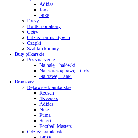
Adidas
Joma
Nike
Dresy
Kurtki i ortaliony
Getry
Odzież termoaktywna
Czapki
Szaliki i kominy
Buty piłkarskie
Przeznaczenie
Na halę – halówki
Na sztuczną trawę – turfy
Na trawę – lanki
Bramkarz
Rękawice bramkarskie
Reusch
4Keepers
Adidas
Nike
Puma
Select
Football Masters
Odzież bramkarska
Bluzy