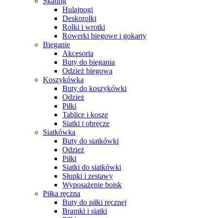
Skating
Hulajnogi
Deskorolki
Rolki i wrotki
Rowerki biegowe i gokarty
Bieganie
Akcesoria
Buty do biegania
Odzież biegowa
Koszykówka
Buty do koszykówki
Odzież
Piłki
Tablice i kosze
Siatki i obręcze
Siatkówka
Buty do siatkówki
Odzież
Piłki
Siatki do siatkówki
Słupki i zestawy
Wyposażenie boisk
Piłka ręczna
Buty do piłki ręcznej
Bramki i siatki