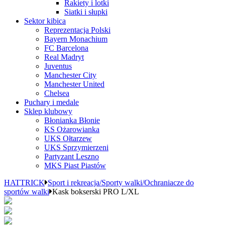
Rakiety i lotki
Siatki i słupki
Sektor kibica
Reprezentacja Polski
Bayern Monachium
FC Barcelona
Real Madryt
Juventus
Manchester City
Manchester United
Chelsea
Puchary i medale
Sklep klubowy
Błonianka Błonie
KS Ożarowianka
UKS Ołtarzew
UKS Sprzymierzeni
Partyzant Leszno
MKS Piast Piastów
HATTRICK
Sport i rekreacja/Sporty walki/Ochraniacze do
sportów walki
Kask bokserski PRO L/XL