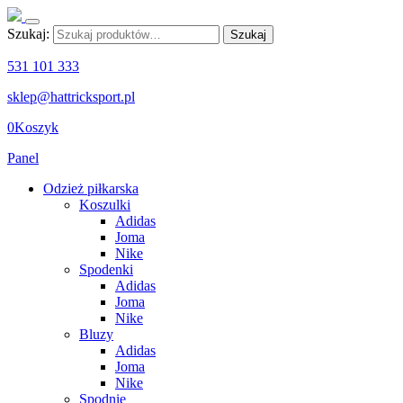
Szukaj:
Szukaj
531 101 333
sklep@hattricksport.pl
0
Koszyk
Panel
Odzież piłkarska
Koszulki
Adidas
Joma
Nike
Spodenki
Adidas
Joma
Nike
Bluzy
Adidas
Joma
Nike
Spodnie