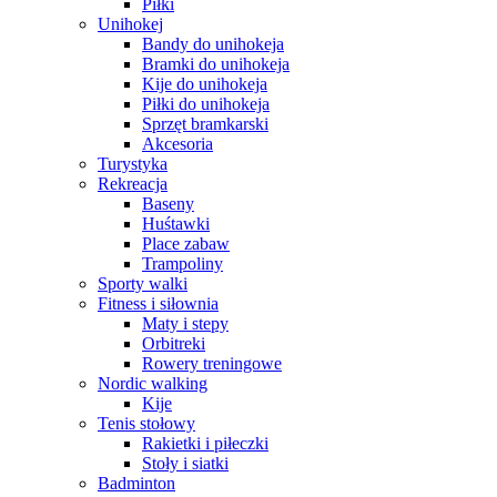
Piłki
Unihokej
Bandy do unihokeja
Bramki do unihokeja
Kije do unihokeja
Piłki do unihokeja
Sprzęt bramkarski
Akcesoria
Turystyka
Rekreacja
Baseny
Huśtawki
Place zabaw
Trampoliny
Sporty walki
Fitness i siłownia
Maty i stepy
Orbitreki
Rowery treningowe
Nordic walking
Kije
Tenis stołowy
Rakietki i piłeczki
Stoły i siatki
Badminton