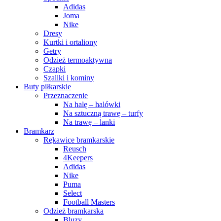
Adidas
Joma
Nike
Dresy
Kurtki i ortaliony
Getry
Odzież termoaktywna
Czapki
Szaliki i kominy
Buty piłkarskie
Przeznaczenie
Na halę – halówki
Na sztuczną trawę – turfy
Na trawę – lanki
Bramkarz
Rękawice bramkarskie
Reusch
4Keepers
Adidas
Nike
Puma
Select
Football Masters
Odzież bramkarska
Bluzy