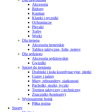
Akcesoria
Bidony
Kapitan
Klapki i ręczniki
Ochraniacze
Plecaki
Torby
Worki
Dla trenera
Akcesoria trenerskie
Tablice taktyczne, folie, notesy
Dla sędziego
Akcesoria sędziowskie
Gwizdki
Sprzęt do treningu
Drabinki i koła koordynacyjne, płotki
Gumy i taśmy
Mury, reboundery, siatkonogi
Pachołki, stożki, tyczki
Trening taktyczny i techniczny
Znaczniki (kontrasty)
Wyposażenie boisk
Piłka nożna
Sporty