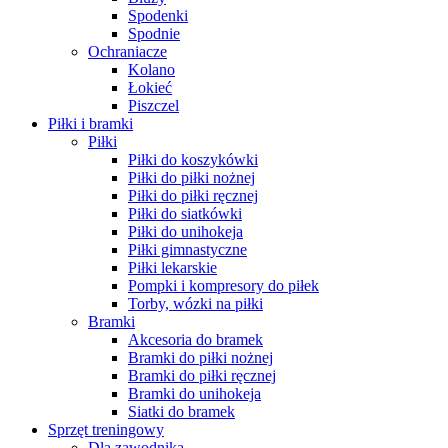
Spodenki
Spodnie
Ochraniacze
Kolano
Łokieć
Piszczel
Piłki i bramki
Piłki
Piłki do koszykówki
Piłki do piłki nożnej
Piłki do piłki ręcznej
Piłki do siatkówki
Piłki do unihokeja
Piłki gimnastyczne
Piłki lekarskie
Pompki i kompresory do piłek
Torby, wózki na piłki
Bramki
Akcesoria do bramek
Bramki do piłki nożnej
Bramki do piłki ręcznej
Bramki do unihokeja
Siatki do bramek
Sprzęt treningowy
Dla zawodnika