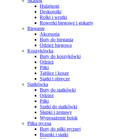
Skating
Hulajnogi
Deskorolki
Rolki i wrotki
Rowerki biegowe i gokarty
Bieganie
Akcesoria
Buty do biegania
Odzież biegowa
Koszykówka
Buty do koszykówki
Odzież
Piłki
Tablice i kosze
Siatki i obręcze
Siatkówka
Buty do siatkówki
Odzież
Piłki
Siatki do siatkówki
Słupki i zestawy
Wyposażenie boisk
Piłka ręczna
Buty do piłki ręcznej
Bramki i siatki