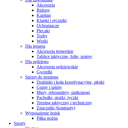
Akcesoria
Bidony
Kapitan
Klapki i ręczniki
Ochraniacze
Plecaki
Torby
Worki
Dla trenera
Akcesoria trenerskie
Tablice taktyczne, folie, notesy
Dla sędziego
Akcesoria sędziowskie
Gwizdki
Sprzęt do treningu
Drabinki i koła koordynacyjne, płotki
Gumy i taśmy
Mury, reboundery, siatkonogi
Pachołki, stożki, tyczki
Trening taktyczny i techniczny
Znaczniki (kontrasty)
Wyposażenie boisk
Piłka nożna
Sporty