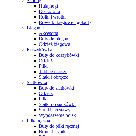
Skating
Hulajnogi
Deskorolki
Rolki i wrotki
Rowerki biegowe i gokarty
Bieganie
Akcesoria
Buty do biegania
Odzież biegowa
Koszykówka
Buty do koszykówki
Odzież
Piłki
Tablice i kosze
Siatki i obręcze
Siatkówka
Buty do siatkówki
Odzież
Piłki
Siatki do siatkówki
Słupki i zestawy
Wyposażenie boisk
Piłka ręczna
Buty do piłki ręcznej
Bramki i siatki