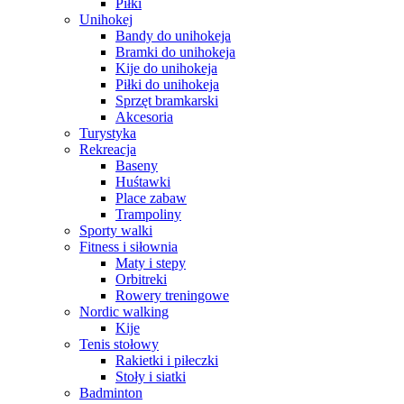
Piłki
Unihokej
Bandy do unihokeja
Bramki do unihokeja
Kije do unihokeja
Piłki do unihokeja
Sprzęt bramkarski
Akcesoria
Turystyka
Rekreacja
Baseny
Huśtawki
Place zabaw
Trampoliny
Sporty walki
Fitness i siłownia
Maty i stepy
Orbitreki
Rowery treningowe
Nordic walking
Kije
Tenis stołowy
Rakietki i piłeczki
Stoły i siatki
Badminton