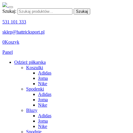
Szukaj:
Szukaj
531 101 333
sklep@hattricksport.pl
0
Koszyk
Panel
Odzież piłkarska
Koszulki
Adidas
Joma
Nike
Spodenki
Adidas
Joma
Nike
Bluzy
Adidas
Joma
Nike
Spodnie