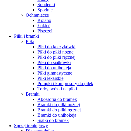
Spodenki
Spodnie
Ochraniacze
Kolano
Łokieć
Piszczel
Piłki i bramki
Piłki
Piłki do koszykówki
Piłki do piłki nożnej
Piłki do piłki ręcznej
Piłki do siatkówki
Piłki do unihokeja
Piłki gimnastyczne
Piłki lekarskie
Pompki i kompresory do piłek
Torby, wózki na piłki
Bramki
Akcesoria do bramek
Bramki do piłki nożnej
Bramki do piłki ręcznej
Bramki do unihokeja
Siatki do bramek
Sprzęt treningowy
Dla zawodnika