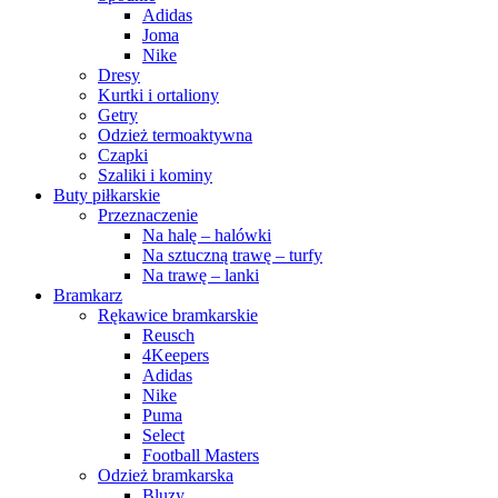
Adidas
Joma
Nike
Dresy
Kurtki i ortaliony
Getry
Odzież termoaktywna
Czapki
Szaliki i kominy
Buty piłkarskie
Przeznaczenie
Na halę – halówki
Na sztuczną trawę – turfy
Na trawę – lanki
Bramkarz
Rękawice bramkarskie
Reusch
4Keepers
Adidas
Nike
Puma
Select
Football Masters
Odzież bramkarska
Bluzy