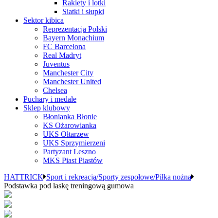
Rakiety i lotki
Siatki i słupki
Sektor kibica
Reprezentacja Polski
Bayern Monachium
FC Barcelona
Real Madryt
Juventus
Manchester City
Manchester United
Chelsea
Puchary i medale
Sklep klubowy
Błonianka Błonie
KS Ożarowianka
UKS Ołtarzew
UKS Sprzymierzeni
Partyzant Leszno
MKS Piast Piastów
HATTRICK
Sport i rekreacja/Sporty zespołowe/Piłka nożna
Podstawka pod laskę treningową gumowa