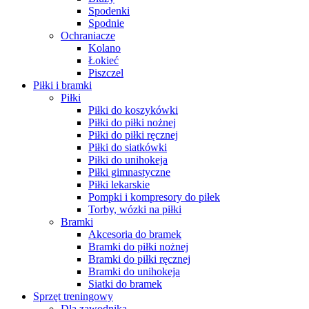
Spodenki
Spodnie
Ochraniacze
Kolano
Łokieć
Piszczel
Piłki i bramki
Piłki
Piłki do koszykówki
Piłki do piłki nożnej
Piłki do piłki ręcznej
Piłki do siatkówki
Piłki do unihokeja
Piłki gimnastyczne
Piłki lekarskie
Pompki i kompresory do piłek
Torby, wózki na piłki
Bramki
Akcesoria do bramek
Bramki do piłki nożnej
Bramki do piłki ręcznej
Bramki do unihokeja
Siatki do bramek
Sprzęt treningowy
Dla zawodnika