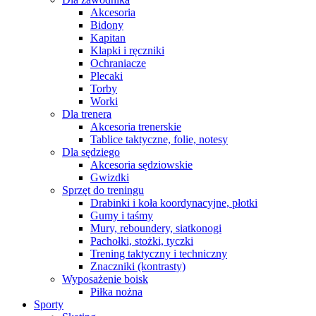
Akcesoria
Bidony
Kapitan
Klapki i ręczniki
Ochraniacze
Plecaki
Torby
Worki
Dla trenera
Akcesoria trenerskie
Tablice taktyczne, folie, notesy
Dla sędziego
Akcesoria sędziowskie
Gwizdki
Sprzęt do treningu
Drabinki i koła koordynacyjne, płotki
Gumy i taśmy
Mury, reboundery, siatkonogi
Pachołki, stożki, tyczki
Trening taktyczny i techniczny
Znaczniki (kontrasty)
Wyposażenie boisk
Piłka nożna
Sporty