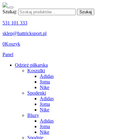
Szukaj:
Szukaj
531 101 333
sklep@hattricksport.pl
0
Koszyk
Panel
Odzież piłkarska
Koszulki
Adidas
Joma
Nike
Spodenki
Adidas
Joma
Nike
Bluzy
Adidas
Joma
Nike
Spodnie