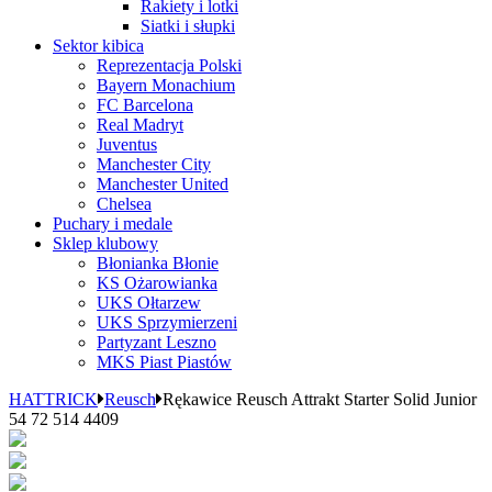
Rakiety i lotki
Siatki i słupki
Sektor kibica
Reprezentacja Polski
Bayern Monachium
FC Barcelona
Real Madryt
Juventus
Manchester City
Manchester United
Chelsea
Puchary i medale
Sklep klubowy
Błonianka Błonie
KS Ożarowianka
UKS Ołtarzew
UKS Sprzymierzeni
Partyzant Leszno
MKS Piast Piastów
HATTRICK
Reusch
Rękawice Reusch Attrakt Starter Solid Junior
54 72 514 4409