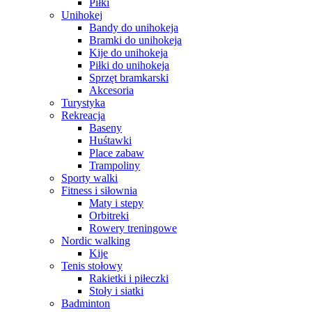
Piłki
Unihokej
Bandy do unihokeja
Bramki do unihokeja
Kije do unihokeja
Piłki do unihokeja
Sprzęt bramkarski
Akcesoria
Turystyka
Rekreacja
Baseny
Huśtawki
Place zabaw
Trampoliny
Sporty walki
Fitness i siłownia
Maty i stepy
Orbitreki
Rowery treningowe
Nordic walking
Kije
Tenis stołowy
Rakietki i piłeczki
Stoły i siatki
Badminton