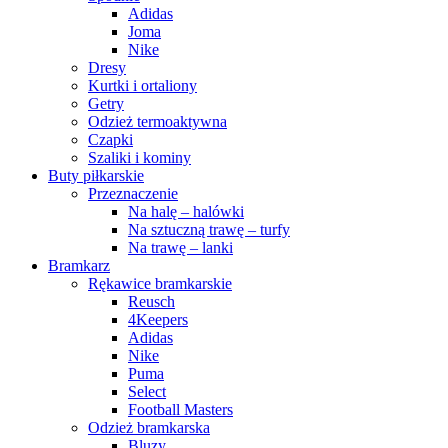
Adidas
Joma
Nike
Dresy
Kurtki i ortaliony
Getry
Odzież termoaktywna
Czapki
Szaliki i kominy
Buty piłkarskie
Przeznaczenie
Na halę – halówki
Na sztuczną trawę – turfy
Na trawę – lanki
Bramkarz
Rękawice bramkarskie
Reusch
4Keepers
Adidas
Nike
Puma
Select
Football Masters
Odzież bramkarska
Bluzy