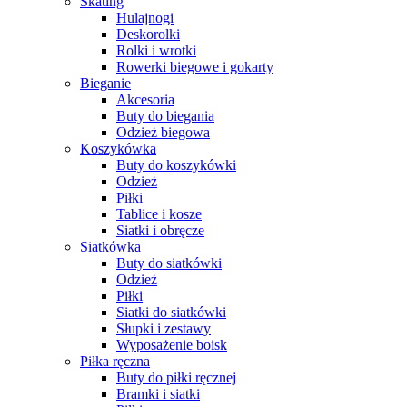
Skating
Hulajnogi
Deskorolki
Rolki i wrotki
Rowerki biegowe i gokarty
Bieganie
Akcesoria
Buty do biegania
Odzież biegowa
Koszykówka
Buty do koszykówki
Odzież
Piłki
Tablice i kosze
Siatki i obręcze
Siatkówka
Buty do siatkówki
Odzież
Piłki
Siatki do siatkówki
Słupki i zestawy
Wyposażenie boisk
Piłka ręczna
Buty do piłki ręcznej
Bramki i siatki