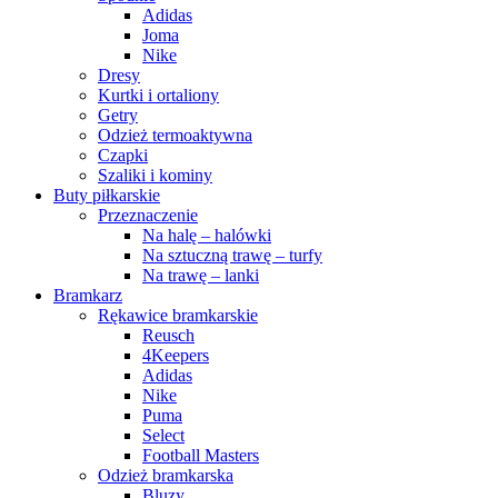
Adidas
Joma
Nike
Dresy
Kurtki i ortaliony
Getry
Odzież termoaktywna
Czapki
Szaliki i kominy
Buty piłkarskie
Przeznaczenie
Na halę – halówki
Na sztuczną trawę – turfy
Na trawę – lanki
Bramkarz
Rękawice bramkarskie
Reusch
4Keepers
Adidas
Nike
Puma
Select
Football Masters
Odzież bramkarska
Bluzy