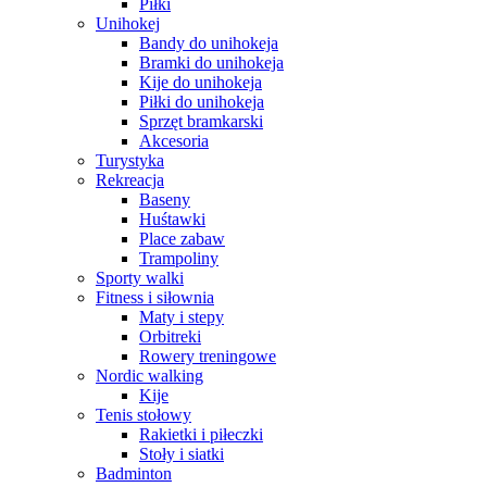
Piłki
Unihokej
Bandy do unihokeja
Bramki do unihokeja
Kije do unihokeja
Piłki do unihokeja
Sprzęt bramkarski
Akcesoria
Turystyka
Rekreacja
Baseny
Huśtawki
Place zabaw
Trampoliny
Sporty walki
Fitness i siłownia
Maty i stepy
Orbitreki
Rowery treningowe
Nordic walking
Kije
Tenis stołowy
Rakietki i piłeczki
Stoły i siatki
Badminton