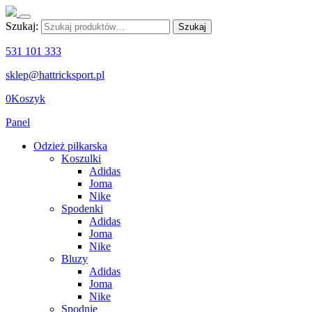
Szukaj:
Szukaj
531 101 333
sklep@hattricksport.pl
0
Koszyk
Panel
Odzież piłkarska
Koszulki
Adidas
Joma
Nike
Spodenki
Adidas
Joma
Nike
Bluzy
Adidas
Joma
Nike
Spodnie