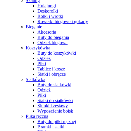
Skating
Hulajnogi
Deskorolki
Rolki i wrotki
Rowerki biegowe i gokarty
Bieganie
Akcesoria
Buty do biegania
Odzież biegowa
Koszykówka
Buty do koszykówki
Odzież
Piłki
Tablice i kosze
Siatki i obręcze
Siatkówka
Buty do siatkówki
Odzież
Piłki
Siatki do siatkówki
Słupki i zestawy
Wyposażenie boisk
Piłka ręczna
Buty do piłki ręcznej
Bramki i siatki