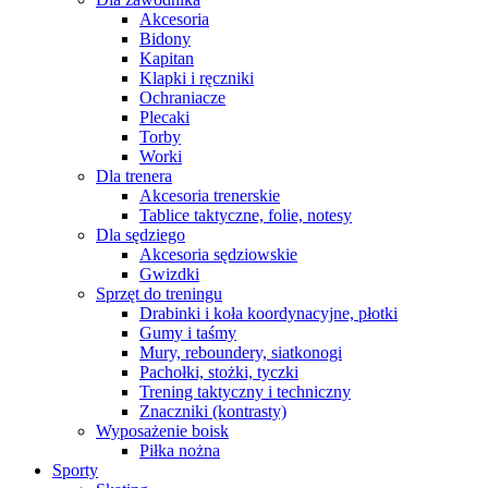
Akcesoria
Bidony
Kapitan
Klapki i ręczniki
Ochraniacze
Plecaki
Torby
Worki
Dla trenera
Akcesoria trenerskie
Tablice taktyczne, folie, notesy
Dla sędziego
Akcesoria sędziowskie
Gwizdki
Sprzęt do treningu
Drabinki i koła koordynacyjne, płotki
Gumy i taśmy
Mury, reboundery, siatkonogi
Pachołki, stożki, tyczki
Trening taktyczny i techniczny
Znaczniki (kontrasty)
Wyposażenie boisk
Piłka nożna
Sporty