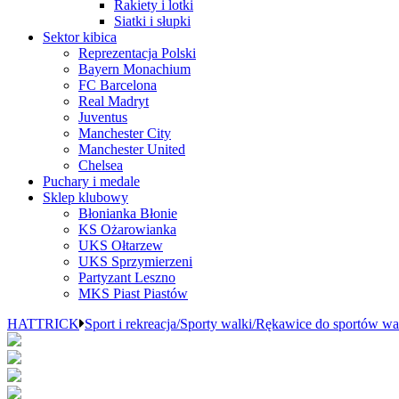
Rakiety i lotki
Siatki i słupki
Sektor kibica
Reprezentacja Polski
Bayern Monachium
FC Barcelona
Real Madryt
Juventus
Manchester City
Manchester United
Chelsea
Puchary i medale
Sklep klubowy
Błonianka Błonie
KS Ożarowianka
UKS Ołtarzew
UKS Sprzymierzeni
Partyzant Leszno
MKS Piast Piastów
HATTRICK
Sport i rekreacja/Sporty walki/Rękawice do sportów wa