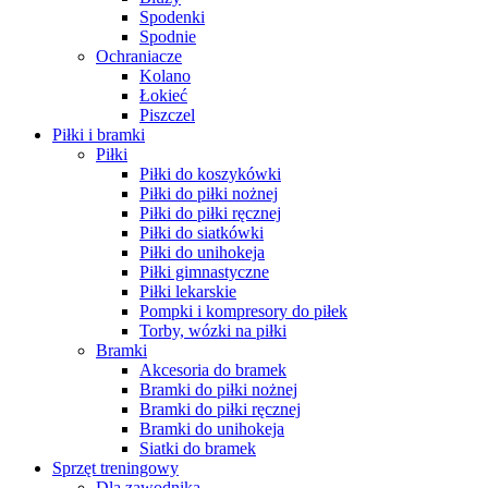
Spodenki
Spodnie
Ochraniacze
Kolano
Łokieć
Piszczel
Piłki i bramki
Piłki
Piłki do koszykówki
Piłki do piłki nożnej
Piłki do piłki ręcznej
Piłki do siatkówki
Piłki do unihokeja
Piłki gimnastyczne
Piłki lekarskie
Pompki i kompresory do piłek
Torby, wózki na piłki
Bramki
Akcesoria do bramek
Bramki do piłki nożnej
Bramki do piłki ręcznej
Bramki do unihokeja
Siatki do bramek
Sprzęt treningowy
Dla zawodnika