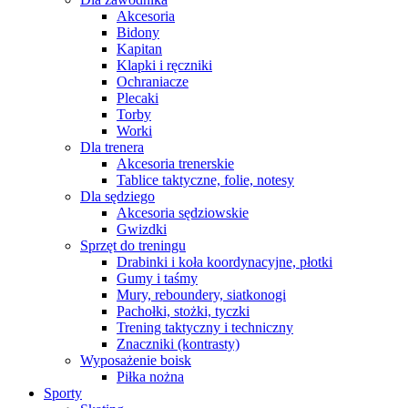
Akcesoria
Bidony
Kapitan
Klapki i ręczniki
Ochraniacze
Plecaki
Torby
Worki
Dla trenera
Akcesoria trenerskie
Tablice taktyczne, folie, notesy
Dla sędziego
Akcesoria sędziowskie
Gwizdki
Sprzęt do treningu
Drabinki i koła koordynacyjne, płotki
Gumy i taśmy
Mury, reboundery, siatkonogi
Pachołki, stożki, tyczki
Trening taktyczny i techniczny
Znaczniki (kontrasty)
Wyposażenie boisk
Piłka nożna
Sporty