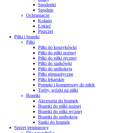
Spodenki
Spodnie
Ochraniacze
Kolano
Łokieć
Piszczel
Piłki i bramki
Piłki
Piłki do koszykówki
Piłki do piłki nożnej
Piłki do piłki ręcznej
Piłki do siatkówki
Piłki do unihokeja
Piłki gimnastyczne
Piłki lekarskie
Pompki i kompresory do piłek
Torby, wózki na piłki
Bramki
Akcesoria do bramek
Bramki do piłki nożnej
Bramki do piłki ręcznej
Bramki do unihokeja
Siatki do bramek
Sprzęt treningowy
Dla zawodnika