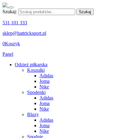
Szukaj:
Szukaj
531 101 333
sklep@hattricksport.pl
0
Koszyk
Panel
Odzież piłkarska
Koszulki
Adidas
Joma
Nike
Spodenki
Adidas
Joma
Nike
Bluzy
Adidas
Joma
Nike
Spodnie