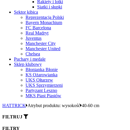
Rakiety i lotki
Siatki i słupki
Sektor kibica
Reprezentacja Polski
Bayern Monachium
FC Barcelona
Real Madryt
Juventus
Manchester City
Manchester United
Chelsea
Puchary i medale
Sklep klubowy
Błonianka Błonie
KS Ożarowianka
UKS Ołtarzew
UKS Sprzymierzeni
Partyzant Leszno
MKS Piast Piastów
HATTRICK
Atrybut produktu: wysokość
40-60 cm
FILTRUJ
FILTRY