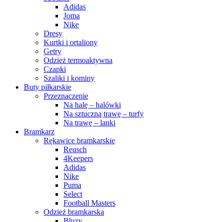
Adidas
Joma
Nike
Dresy
Kurtki i ortaliony
Getry
Odzież termoaktywna
Czapki
Szaliki i kominy
Buty piłkarskie
Przeznaczenie
Na halę – halówki
Na sztuczną trawę – turfy
Na trawę – lanki
Bramkarz
Rękawice bramkarskie
Reusch
4Keepers
Adidas
Nike
Puma
Select
Football Masters
Odzież bramkarska
Bluzy