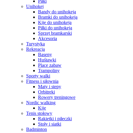
Piłki
Unihokej
Bandy do unihokeja
Bramki do unihokeja
Kije do unihokeja
Piłki do unihokeja
Sprzęt bramkarski
Akcesoria
Turystyka
Rekreacja
Baseny
Huśtawki
Place zabaw
Trampoliny
Sporty walki
Fitness i siłownia
Maty i stepy
Orbitreki
Rowery treningowe
Nordic walking
Kije
Tenis stołowy
Rakietki i piłeczki
Stoły i siatki
Badminton