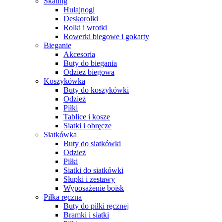
Skating
Hulajnogi
Deskorolki
Rolki i wrotki
Rowerki biegowe i gokarty
Bieganie
Akcesoria
Buty do biegania
Odzież biegowa
Koszykówka
Buty do koszykówki
Odzież
Piłki
Tablice i kosze
Siatki i obręcze
Siatkówka
Buty do siatkówki
Odzież
Piłki
Siatki do siatkówki
Słupki i zestawy
Wyposażenie boisk
Piłka ręczna
Buty do piłki ręcznej
Bramki i siatki