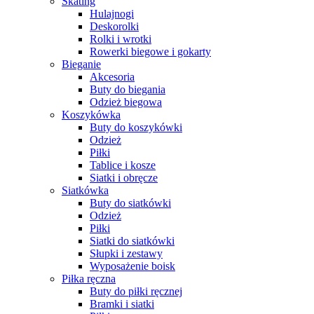
Skating
Hulajnogi
Deskorolki
Rolki i wrotki
Rowerki biegowe i gokarty
Bieganie
Akcesoria
Buty do biegania
Odzież biegowa
Koszykówka
Buty do koszykówki
Odzież
Piłki
Tablice i kosze
Siatki i obręcze
Siatkówka
Buty do siatkówki
Odzież
Piłki
Siatki do siatkówki
Słupki i zestawy
Wyposażenie boisk
Piłka ręczna
Buty do piłki ręcznej
Bramki i siatki