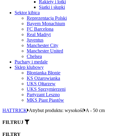
Rakiety i lotki
Siatki i słupki
Sektor kibica
Reprezentacja Polski
Bayern Monachium
FC Barcelona
Real Madryt
Juventus
Manchester City
Manchester United
Chelsea
Puchary i medale
Sklep klubowy
Błonianka Błonie
KS Ożarowianka
UKS Ołtarzew
UKS Sprzymierzeni
Partyzant Leszno
MKS Piast Piastów
HATTRICK
Atrybut produktu: wysokość
A - 50 cm
FILTRUJ
FILTRY