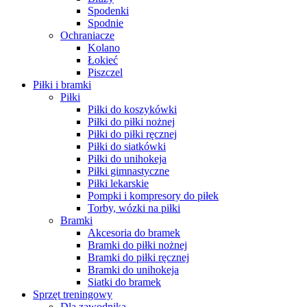
Spodenki
Spodnie
Ochraniacze
Kolano
Łokieć
Piszczel
Piłki i bramki
Piłki
Piłki do koszykówki
Piłki do piłki nożnej
Piłki do piłki ręcznej
Piłki do siatkówki
Piłki do unihokeja
Piłki gimnastyczne
Piłki lekarskie
Pompki i kompresory do piłek
Torby, wózki na piłki
Bramki
Akcesoria do bramek
Bramki do piłki nożnej
Bramki do piłki ręcznej
Bramki do unihokeja
Siatki do bramek
Sprzęt treningowy
Dla zawodnika