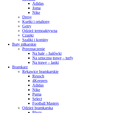
Adidas
Joma
Nike
Dresy
Kurtki i ortaliony
Getry
Odzież termoaktywna
Czapki
Szaliki i kominy
Buty piłkarskie
Przeznaczenie
Na halę – halówki
Na sztuczną trawę – turfy
Na trawę – lanki
Bramkarz
Rękawice bramkarskie
Reusch
4Keepers
Adidas
Nike
Puma
Select
Football Masters
Odzież bramkarska
Bluzy