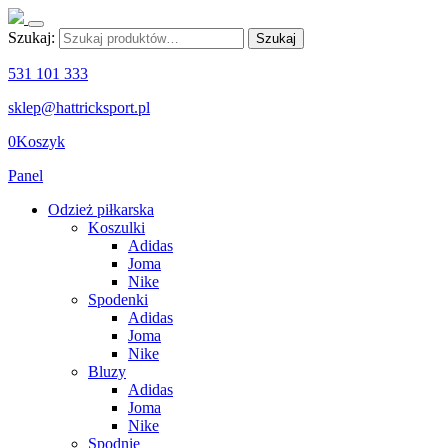
Szukaj:
Szukaj
531 101 333
sklep@hattricksport.pl
0
Koszyk
Panel
Odzież piłkarska
Koszulki
Adidas
Joma
Nike
Spodenki
Adidas
Joma
Nike
Bluzy
Adidas
Joma
Nike
Spodnie