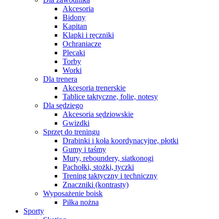
Akcesoria
Bidony
Kapitan
Klapki i ręczniki
Ochraniacze
Plecaki
Torby
Worki
Dla trenera
Akcesoria trenerskie
Tablice taktyczne, folie, notesy
Dla sędziego
Akcesoria sędziowskie
Gwizdki
Sprzęt do treningu
Drabinki i koła koordynacyjne, płotki
Gumy i taśmy
Mury, reboundery, siatkonogi
Pachołki, stożki, tyczki
Trening taktyczny i techniczny
Znaczniki (kontrasty)
Wyposażenie boisk
Piłka nożna
Sporty