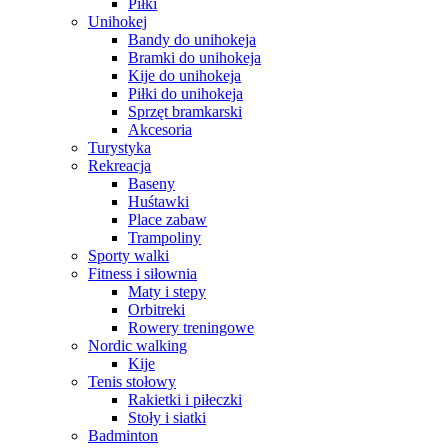
Piłki
Unihokej
Bandy do unihokeja
Bramki do unihokeja
Kije do unihokeja
Piłki do unihokeja
Sprzęt bramkarski
Akcesoria
Turystyka
Rekreacja
Baseny
Huśtawki
Place zabaw
Trampoliny
Sporty walki
Fitness i siłownia
Maty i stepy
Orbitreki
Rowery treningowe
Nordic walking
Kije
Tenis stołowy
Rakietki i piłeczki
Stoły i siatki
Badminton