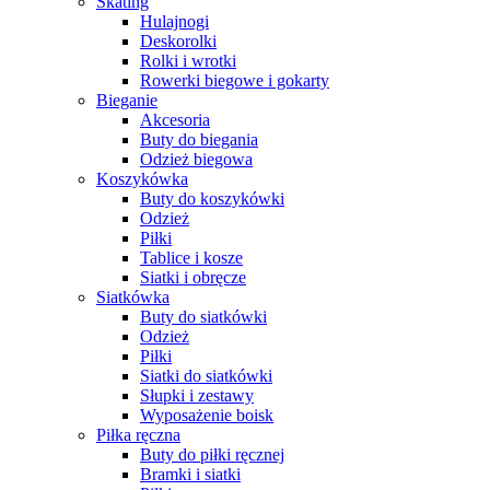
Skating
Hulajnogi
Deskorolki
Rolki i wrotki
Rowerki biegowe i gokarty
Bieganie
Akcesoria
Buty do biegania
Odzież biegowa
Koszykówka
Buty do koszykówki
Odzież
Piłki
Tablice i kosze
Siatki i obręcze
Siatkówka
Buty do siatkówki
Odzież
Piłki
Siatki do siatkówki
Słupki i zestawy
Wyposażenie boisk
Piłka ręczna
Buty do piłki ręcznej
Bramki i siatki