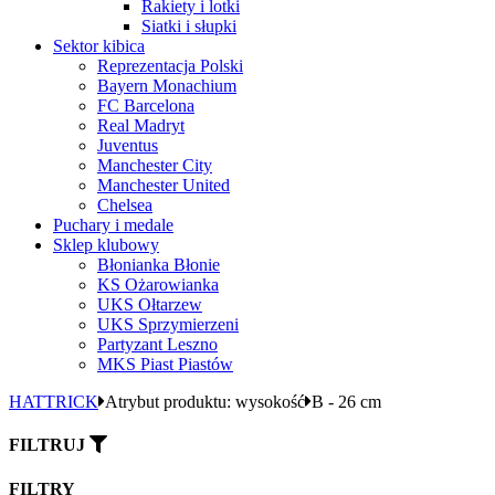
Rakiety i lotki
Siatki i słupki
Sektor kibica
Reprezentacja Polski
Bayern Monachium
FC Barcelona
Real Madryt
Juventus
Manchester City
Manchester United
Chelsea
Puchary i medale
Sklep klubowy
Błonianka Błonie
KS Ożarowianka
UKS Ołtarzew
UKS Sprzymierzeni
Partyzant Leszno
MKS Piast Piastów
HATTRICK
Atrybut produktu: wysokość
B - 26 cm
FILTRUJ
FILTRY