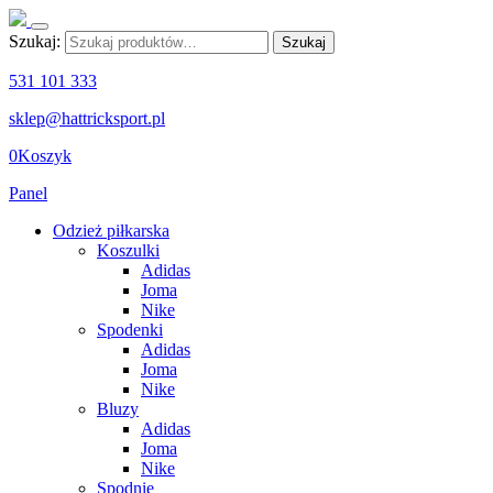
Szukaj:
Szukaj
531 101 333
sklep@hattricksport.pl
0
Koszyk
Panel
Odzież piłkarska
Koszulki
Adidas
Joma
Nike
Spodenki
Adidas
Joma
Nike
Bluzy
Adidas
Joma
Nike
Spodnie