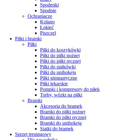
Spodenki
Spodnie
Ochraniacze
Kolano
Łokieć
Piszczel
Piłki i bramki
Piłki
Piłki do koszykówki
Piłki do piłki nożnej
Piłki do piłki ręcznej
Piłki do siatkówki
Piłki do unihokeja
Piłki gimnastyczne
Piłki lekarskie
Pompki i kompresory do piłek
Torby, wózki na piłki
Bramki
Akcesoria do bramek
Bramki do piłki nożnej
Bramki do piłki ręcznej
Bramki do unihokeja
Siatki do bramek
Sprzęt treningowy
Dla zawodnika