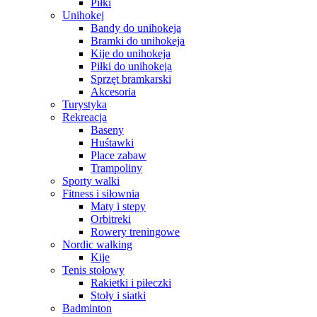
Piłki
Unihokej
Bandy do unihokeja
Bramki do unihokeja
Kije do unihokeja
Piłki do unihokeja
Sprzęt bramkarski
Akcesoria
Turystyka
Rekreacja
Baseny
Huśtawki
Place zabaw
Trampoliny
Sporty walki
Fitness i siłownia
Maty i stepy
Orbitreki
Rowery treningowe
Nordic walking
Kije
Tenis stołowy
Rakietki i piłeczki
Stoły i siatki
Badminton