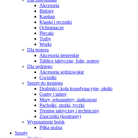
Akcesoria
Bidony
Kapitan
Klapki i ręczniki
Ochraniacze
Plecaki
Torby
Worki
Dla trenera
Akcesoria trenerskie
Tablice taktyczne, folie, notesy
Dla sędziego
Akcesoria sędziowskie
Gwizdki
Sprzęt do treningu
Drabinki i koła koordynacyjne, płotki
Gumy i taśmy
Mury, reboundery, siatkonogi
Pachołki, stożki, tyczki
Trening taktyczny i techniczny
Znaczniki (kontrasty)
Wyposażenie boisk
Piłka nożna
Sporty