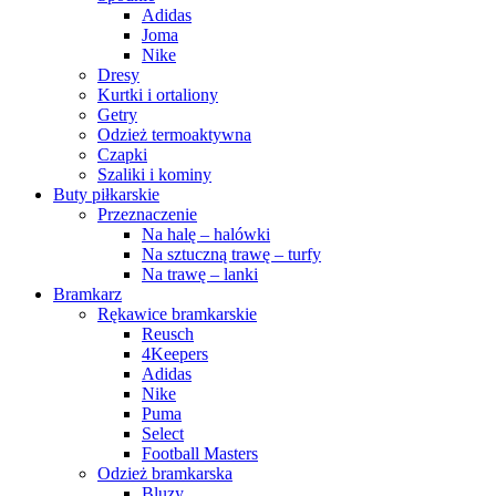
Adidas
Joma
Nike
Dresy
Kurtki i ortaliony
Getry
Odzież termoaktywna
Czapki
Szaliki i kominy
Buty piłkarskie
Przeznaczenie
Na halę – halówki
Na sztuczną trawę – turfy
Na trawę – lanki
Bramkarz
Rękawice bramkarskie
Reusch
4Keepers
Adidas
Nike
Puma
Select
Football Masters
Odzież bramkarska
Bluzy